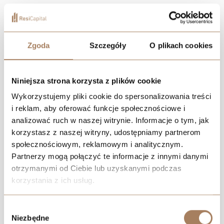
Widzewska Manufaktura Apartments is a new investment in
Łódź, restoring the former glory of the old cotton factory
grounds on al. Marszałka Józefa Piłsudskiego.
Zgoda
Szczegóły
O plikach cookies
DOWNLOAD CATALOG
Niniejsza strona korzysta z plików cookie
FIND AN APARTMENT
Wykorzystujemy pliki cookie do spersonalizowania treści
i reklam, aby oferować funkcje społecznościowe i
GALLERY
analizować ruch w naszej witrynie. Informacje o tym, jak
korzystasz z naszej witryny, udostępniamy partnerom
CONTACT AN ADVISOR
społecznościowym, reklamowym i analitycznym.
Partnerzy mogą połączyć te informacje z innymi danymi
otrzymanymi od Ciebie lub uzyskanymi podczas
korzystania z ich usług.
We work with
21 third parties
who may receive and
Wybór
process your information.
Niezbędne
zgody