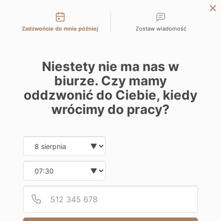
Możliwości kontaktu
LODZ
Zadzwońcie do mnie później
Zostaw wiadomość
WARSAW
KATOWICE
Niestety nie ma nas w
WROCLAW
biurze. Czy mamy
CRACOW
oddzwonić do Ciebie, kiedy
BIELSKO-BIALA
wrócimy do pracy?
Date and time slection for sch
Wybierz datę
Wybierz godzinę
Podaj
Numer