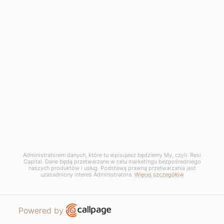
Administratorem danych, które tu wpisujesz będziemy My, czyli: Resi
Capital. Dane będą przetwarzane w celu marketingu bezpośredniego
naszych produktów i usług. Podstawą prawną przetwarzania jest
uzasadniony interes Administratora.
Więcej szczegółów
Open link in new window
Powered by
APARTMENTS
REQUEST CONTACT