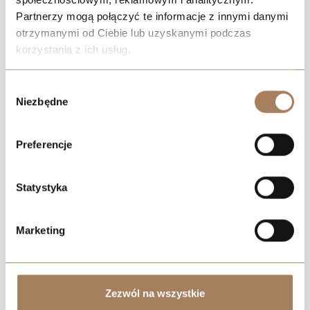
Partnerzy mogą połączyć te informacje z innymi danymi
otrzymanymi od Ciebie lub uzyskanymi podczas
korzystania z ich usług.
We work with
21 third parties
who may receive and
Negotiate the price
Wybór
process your information.
Niezbędne
zgody
Preferencje
Statystyka
Marketing
Zezwól na wszystkie