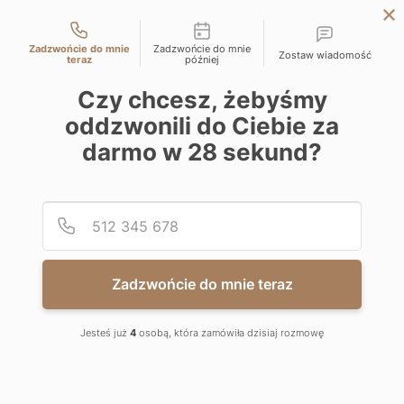
Możliwości kontaktu
LODZ
Zadzwońcie do mnie
Zadzwońcie do mnie
Zostaw wiadomość
WARSAW
teraz
później
KATOWICE
Czy chcesz, żebyśmy
WIMA APARTMENTS
oddzwonili do Ciebie za
WROCLAW
darmo w
28
sekund?
For sale: Al. Marszałka Józefa Piłsudskiego 135, 92-318 Łódź
CRACOW
Directly from developer
BIELSKO-BIALA
Podaj
Numer
1.012.3
9.89
0
Komórka lokatorska
m
2
WIMA APARTMENTS
AREA
ROOMS
Zadzwońcie do mnie teraz
59 340.00
zł
1
Rezerwacja
6 000
/m
2
zł
Jesteś już
4
osobą, która zamówiła dzisiaj rozmowę
FLOOR
STATUS
PRICE HISTORY
NEGOTIATE THE PRICE