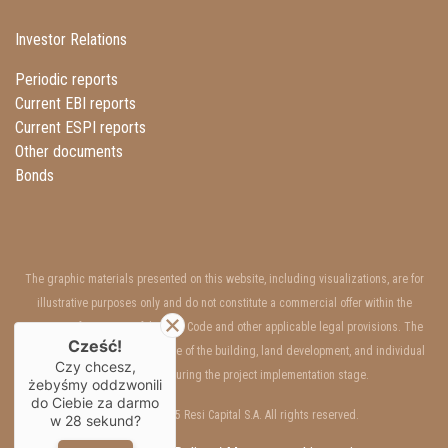
Investor Relations
Periodic reports
Current EBI reports
Current ESPI reports
Other documents
Bonds
The graphic materials presented on this website, including visualizations, are for
illustrative purposes only and do not constitute a commercial offer within the
meaning of Art. 66 §1 of the Civil Code and other applicable legal provisions. The
Cześć!
interior and exterior appearance of the building, land development, and individual
Czy chcesz,
units may change during the project implementation stage.
żebyśmy oddzwonili
do Ciebie za darmo
Copyrights © 2025 Resi Capital S.A. All rights reserved.
w
28
sekund?