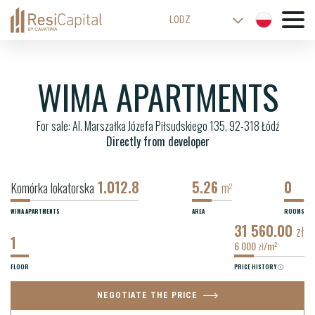
LODZ
WARSAW
KATOWICE
WIMA APARTMENTS
WROCLAW
For sale: Al. Marszałka Józefa Piłsudskiego 135, 92-318 Łódź
CRACOW
Directly from developer
BIELSKO-BIALA
1.012.8
5.26
0
Komórka lokatorska
m
2
WIMA APARTMENTS
AREA
ROOMS
31 560.00
zł
1
6 000
/m
2
zł
FLOOR
PRICE HISTORY
NEGOTIATE THE PRICE