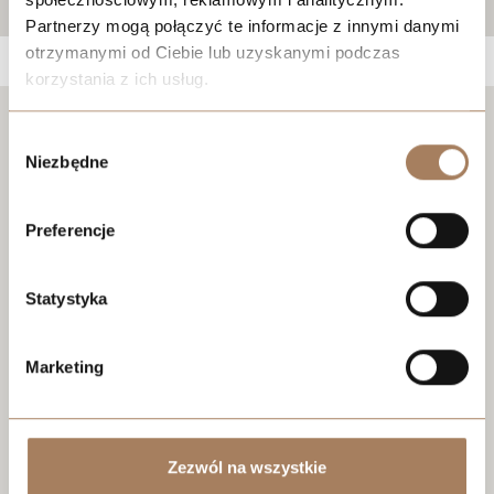
Partnerzy mogą połączyć te informacje z innymi danymi
otrzymanymi od Ciebie lub uzyskanymi podczas
korzystania z ich usług.
We work with
21 third parties
who may receive and
Negotiate the price
Wybór
process your information.
Niezbędne
zgody
Preferencje
Statystyka
Marketing
Zezwól na wszystkie