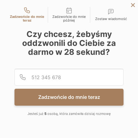
Możliwości kontaktu
LODZ
Zadzwońcie do mnie
Zadzwońcie do mnie
Zostaw wiadomość
WARSAW
teraz
później
KATOWICE
Czy chcesz, żebyśmy
oddzwonili do Ciebie za
WROCLAW
darmo w
28
sekund?
CRACOW
BIELSKO-BIALA
Podaj
Numer
Zadzwońcie do mnie teraz
Jesteś już
5
osobą, która zamówiła dzisiaj rozmowę