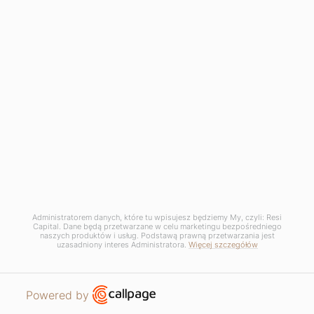
Administratorem danych, które tu wpisujesz będziemy My, czyli: Resi
Capital. Dane będą przetwarzane w celu marketingu bezpośredniego
naszych produktów i usług. Podstawą prawną przetwarzania jest
uzasadniony interes Administratora.
Więcej szczegółów
Open link in new window
Powered by
APARTMENTS
REQUEST CONTACT