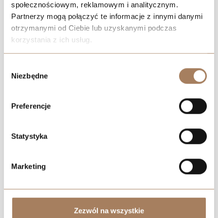
społecznościowym, reklamowym i analitycznym.
Partnerzy mogą połączyć te informacje z innymi danymi
otrzymanymi od Ciebie lub uzyskanymi podczas
korzystania z ich usług.
We work with
21 third parties
who may receive and
Wybór
Negotiate the price
process your information.
Niezbędne
zgody
Preferencje
Statystyka
Marketing
Zezwól na wszystkie