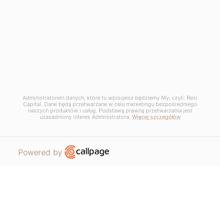
GDPR / Privacy Policy /
Manage cookie settings
Regulamin promocji - Lato dobrych okazji
Regulamin promocji - Sierpień w Łodzi
Administratorem danych, które tu wpisujesz będziemy My, czyli: Resi
Capital. Dane będą przetwarzane w celu marketingu bezpośredniego
naszych produktów i usług. Podstawą prawną przetwarzania jest
uzasadniony interes Administratora.
Więcej szczegółów
Open link in new window
Powered by
APARTMENTS
REQUEST CONTACT