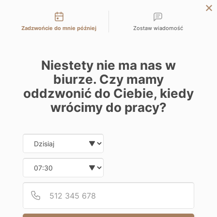
Możliwości kontaktu
LODZ
Zadzwońcie do mnie później
Zostaw wiadomość
WARSAW
KATOWICE
WIMA APARTMENTS
Niestety nie ma nas w
WROCLAW
biurze. Czy mamy
Apartments for sale Al. Marszałka Józefa Piłsudskiego 135, 92-318 Łódź
CRACOW
oddzwonić do Ciebie, kiedy
Directly from developer
BIELSKO-BIALA
wrócimy do pracy?
6.07
25.91
1
Apartment
m
2
Date and time slection for sch
Wybierz datę
WIMA APARTMENTS
AREA
ROOMS
313 511.00
zł
Wybierz godzinę
6
8.34
m
2
12 100
/m
2
zł
FLOOR
BALCONY/TERRACE
PRICE HISTORY
Podaj
Numer
NEGOTIATE THE PRICE