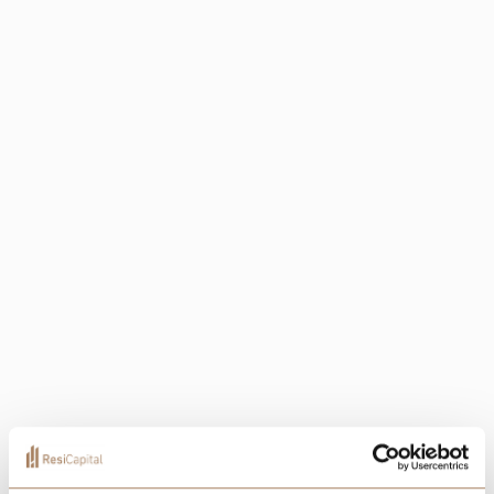
+13
Localization