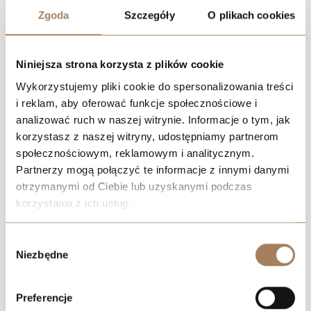
Zgoda
Szczegóły
O plikach cookies
Niniejsza strona korzysta z plików cookie
Wykorzystujemy pliki cookie do spersonalizowania treści
i reklam, aby oferować funkcje społecznościowe i
analizować ruch w naszej witrynie. Informacje o tym, jak
korzystasz z naszej witryny, udostępniamy partnerom
społecznościowym, reklamowym i analitycznym.
Partnerzy mogą połączyć te informacje z innymi danymi
otrzymanymi od Ciebie lub uzyskanymi podczas
korzystania z ich usług.
We work with
21 third parties
who may receive and
Wybór
process your information.
Niezbędne
zgody
Preferencje