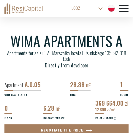
LODZ
WARSAW
KATOWICE
WIMA APARTMENTS A
WROCLAW
Apartments for sale ul. Al. Marszałka Józefa Piłsudskiego 135, 92-318
CRACOW
Łódź
BIELSKO-BIALA
Directly from developer
A.0.05
28.88
1
Apartment
m
2
WIMA APARTMENTS A
AREA
ROOMS
369 664.00
zł
0
6.28
m
2
12 800
/m
2
zł
FLOOR
BALCONY/TERRACE
PRICE HISTORY
NEGOTIATE THE PRICE