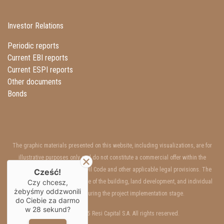
Investor Relations
Periodic reports
Current EBI reports
Current ESPI reports
Other documents
Bonds
The graphic materials presented on this website, including visualizations, are for
illustrative purposes only and do not constitute a commercial offer within the
meaning of Art. 66 §1 of the Civil Code and other applicable legal provisions. The
Cześć!
interior and exterior appearance of the building, land development, and individual
Czy chcesz,
żebyśmy oddzwonili
units may change during the project implementation stage.
do Ciebie za darmo
w
28
sekund?
Copyrights © 2025 Resi Capital S.A. All rights reserved.