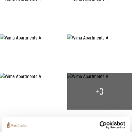
+3
Localization