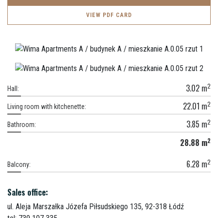
VIEW PDF CARD
2
3.02
m
Hall:
2
22.01
m
Living room with kitchenette:
2
3.85
m
Bathroom:
2
28.88
m
2
6.28
m
Balcony:
Sales office:
ul. Aleja Marszałka Józefa Piłsudskiego 135,
92-318 Łódź