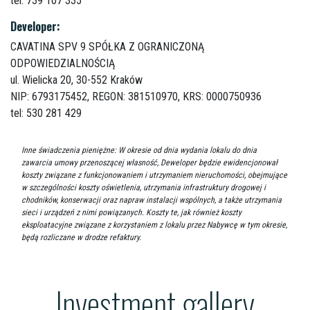
tel: 739 107 335
Developer:
CAVATINA SPV 9 SPÓŁKA Z OGRANICZONĄ
ODPOWIEDZIALNOŚCIĄ
ul. Wielicka 20,
30-552 Kraków
NIP: 6793175452, REGON: 381510970, KRS: 0000750936
tel: 530 281 429
Inne świadczenia pieniężne: W okresie od dnia wydania lokalu do dnia
zawarcia umowy przenoszącej własność, Deweloper będzie ewidencjonował
koszty związane z funkcjonowaniem i utrzymaniem nieruchomości, obejmujące
w szczególności koszty oświetlenia, utrzymania infrastruktury drogowej i
chodników, konserwacji oraz napraw instalacji wspólnych, a także utrzymania
sieci i urządzeń z nimi powiązanych. Koszty te, jak również koszty
eksploatacyjne związane z korzystaniem z lokalu przez Nabywcę w tym okresie,
będą rozliczane w drodze refaktury.
Investment gallery