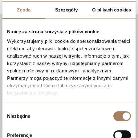
Zgoda
Szczegóły
O plikach cookies
Niniejsza strona korzysta z plików cookie
Wykorzystujemy pliki cookie do spersonalizowania treści
i reklam, aby oferować funkcje społecznościowe i
analizować ruch w naszej witrynie. Informacje o tym, jak
korzystasz z naszej witryny, udostępniamy partnerom
społecznościowym, reklamowym i analitycznym.
Partnerzy mogą połączyć te informacje z innymi danymi
otrzymanymi od Ciebie lub uzyskanymi podczas
korzystania z ich usług.
We work with
21 third parties
who may receive and
Wybór
process your information.
Niezbędne
zgody
Preferencje