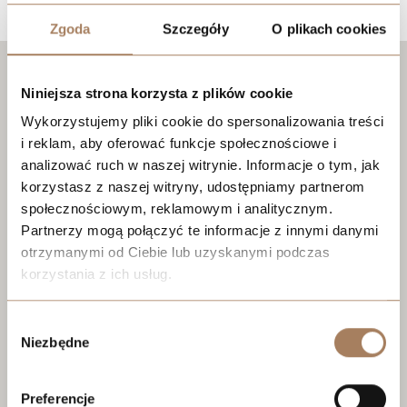
Zgoda
Szczegóły
O plikach cookies
Niniejsza strona korzysta z plików cookie
Wykorzystujemy pliki cookie do spersonalizowania treści
i reklam, aby oferować funkcje społecznościowe i
analizować ruch w naszej witrynie. Informacje o tym, jak
korzystasz z naszej witryny, udostępniamy partnerom
społecznościowym, reklamowym i analitycznym.
Partnerzy mogą połączyć te informacje z innymi danymi
otrzymanymi od Ciebie lub uzyskanymi podczas
korzystania z ich usług.
We work with
21 third parties
who may receive and
Wybór
process your information.
Niezbędne
zgody
Preferencje