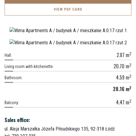
VIEW PDF CARD
2
2.87
m
Hall:
2
20.70
m
Living room with kitchenette:
2
4.59
m
Bathroom:
2
28.16
m
2
4.47
m
Balcony:
Sales office:
ul. Aleja Marszałka Józefa Piłsudskiego 135,
92-318 Łódź