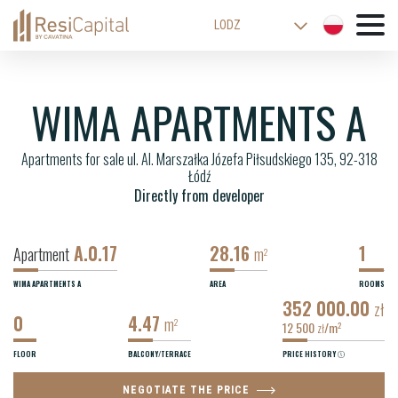
LODZ
WARSAW
KATOWICE
WIMA APARTMENTS A
WROCLAW
Apartments for sale ul. Al. Marszałka Józefa Piłsudskiego 135, 92-318
CRACOW
Łódź
BIELSKO-BIALA
Directly from developer
A.0.17
28.16
1
Apartment
m
2
WIMA APARTMENTS A
AREA
ROOMS
352 000.00
zł
0
4.47
m
2
12 500
/m
2
zł
FLOOR
BALCONY/TERRACE
PRICE HISTORY
NEGOTIATE THE PRICE