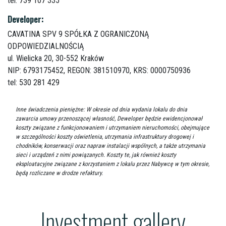
tel: 739 107 335
Developer:
CAVATINA SPV 9 SPÓŁKA Z OGRANICZONĄ
ODPOWIEDZIALNOŚCIĄ
ul. Wielicka 20,
30-552 Kraków
NIP: 6793175452, REGON: 381510970, KRS: 0000750936
tel: 530 281 429
Inne świadczenia pieniężne: W okresie od dnia wydania lokalu do dnia
zawarcia umowy przenoszącej własność, Deweloper będzie ewidencjonował
koszty związane z funkcjonowaniem i utrzymaniem nieruchomości, obejmujące
w szczególności koszty oświetlenia, utrzymania infrastruktury drogowej i
chodników, konserwacji oraz napraw instalacji wspólnych, a także utrzymania
sieci i urządzeń z nimi powiązanych. Koszty te, jak również koszty
eksploatacyjne związane z korzystaniem z lokalu przez Nabywcę w tym okresie,
będą rozliczane w drodze refaktury.
Investment gallery