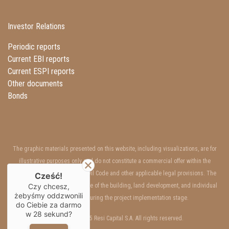
Investor Relations
Periodic reports
Current EBI reports
Current ESPI reports
Other documents
Bonds
The graphic materials presented on this website, including visualizations, are for
illustrative purposes only and do not constitute a commercial offer within the
meaning of Art. 66 §1 of the Civil Code and other applicable legal provisions. The
Cześć!
interior and exterior appearance of the building, land development, and individual
Czy chcesz,
żebyśmy oddzwonili
units may change during the project implementation stage.
do Ciebie za darmo
w
28
sekund?
Copyrights © 2025 Resi Capital S.A. All rights reserved.