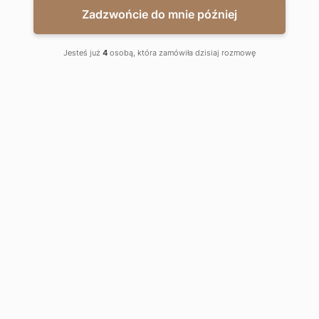
Zadzwońcie do mnie później
VIEW PDF CARD
Jesteś już
4
osobą, która zamówiła dzisiaj rozmowę
2
2.49
m
Hall:
2
20.49
m
Living room with kitchenette:
2
4.71
m
Bathroom:
2
27.69
m
2
4.46
m
Balcony:
Sales office:
ul. Aleja Marszałka Józefa Piłsudskiego 135,
92-318 Łódź