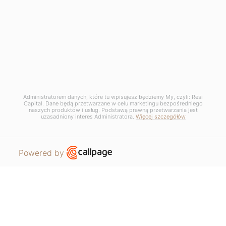
GDPR / Privacy Policy /
Manage cookie settings
Regulamin promocji - Lato dobrych okazji
Regulamin promocji - Sierpień w Łodzi
Administratorem danych, które tu wpisujesz będziemy My, czyli: Resi
Capital. Dane będą przetwarzane w celu marketingu bezpośredniego
naszych produktów i usług. Podstawą prawną przetwarzania jest
uzasadniony interes Administratora.
Więcej szczegółów
Open link in new window
Powered by
APARTMENTS
REQUEST CONTACT