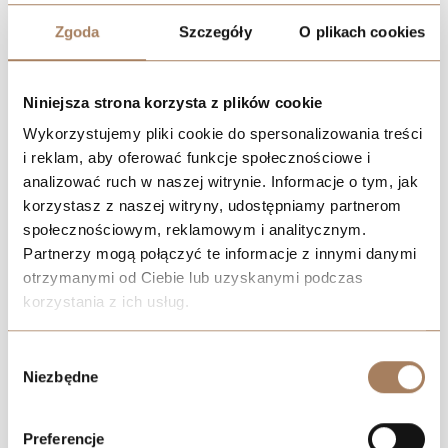
Zgoda
Szczegóły
O plikach cookies
Niniejsza strona korzysta z plików cookie
Wykorzystujemy pliki cookie do spersonalizowania treści
i reklam, aby oferować funkcje społecznościowe i
analizować ruch w naszej witrynie. Informacje o tym, jak
korzystasz z naszej witryny, udostępniamy partnerom
społecznościowym, reklamowym i analitycznym.
Partnerzy mogą połączyć te informacje z innymi danymi
otrzymanymi od Ciebie lub uzyskanymi podczas
korzystania z ich usług.
We work with
21 third parties
who may receive and
Wybór
process your information.
Niezbędne
zgody
Preferencje