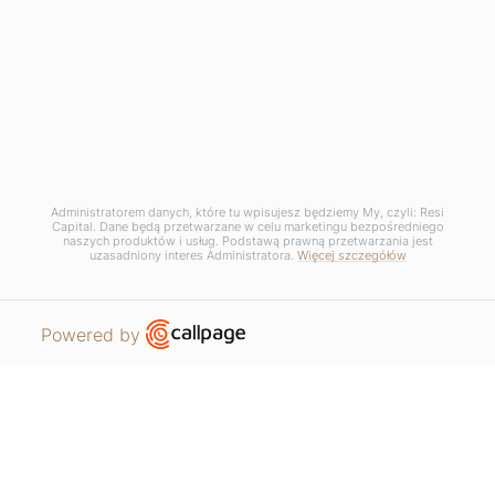
GDPR / Privacy Policy /
Manage cookie settings
Regulamin promocji - Lato dobrych okazji
Regulamin promocji - Sierpień w Łodzi
Administratorem danych, które tu wpisujesz będziemy My, czyli: Resi
Capital. Dane będą przetwarzane w celu marketingu bezpośredniego
naszych produktów i usług. Podstawą prawną przetwarzania jest
uzasadniony interes Administratora.
Więcej szczegółów
Open link in new window
Powered by
APARTMENTS
REQUEST CONTACT