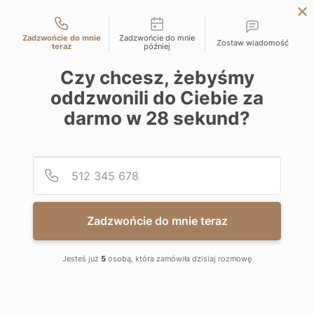
Możliwości kontaktu
LODZ
Zadzwońcie do mnie
Zadzwońcie do mnie
Zostaw wiadomość
WARSAW
teraz
później
KATOWICE
Czy chcesz, żebyśmy
WIMA APARTMENTS A
oddzwonili do Ciebie za
WROCLAW
darmo w
28
sekund?
Apartments for sale ul. Al. Marszałka Józefa Piłsudskiego 135, 92-318
CRACOW
Łódź
BIELSKO-BIALA
Directly from developer
Podaj
Numer
A.1.48
28.27
1
Apartment
m
2
Zadzwońcie do mnie teraz
WIMA APARTMENTS A
AREA
ROOMS
361 856.00
zł
1
4.47
m
2
12 800
/m
2
zł
Jesteś już
5
osobą, która zamówiła dzisiaj rozmowę
FLOOR
BALCONY/TERRACE
PRICE HISTORY
NEGOTIATE THE PRICE