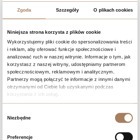
Zgoda
Szczegóły
O plikach cookies
Niniejsza strona korzysta z plików cookie
Wykorzystujemy pliki cookie do spersonalizowania treści
i reklam, aby oferować funkcje społecznościowe i
analizować ruch w naszej witrynie. Informacje o tym, jak
korzystasz z naszej witryny, udostępniamy partnerom
społecznościowym, reklamowym i analitycznym.
Partnerzy mogą połączyć te informacje z innymi danymi
otrzymanymi od Ciebie lub uzyskanymi podczas
korzystania z ich usług.
We work with
21 third parties
who may receive and
Wybór
process your information.
Niezbędne
zgody
Preferencje