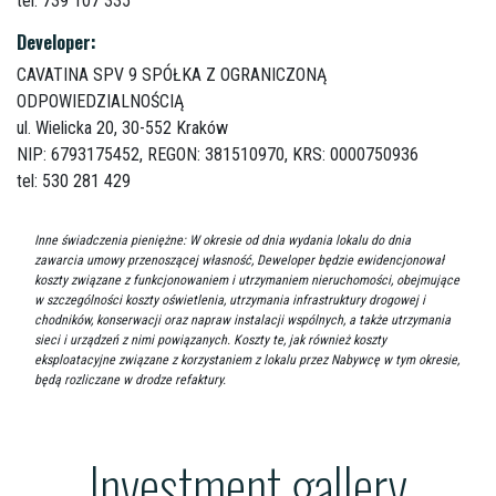
tel: 739 107 335
Developer:
CAVATINA SPV 9 SPÓŁKA Z OGRANICZONĄ
ODPOWIEDZIALNOŚCIĄ
ul. Wielicka 20,
30-552 Kraków
NIP: 6793175452, REGON: 381510970, KRS: 0000750936
tel: 530 281 429
Inne świadczenia pieniężne: W okresie od dnia wydania lokalu do dnia
zawarcia umowy przenoszącej własność, Deweloper będzie ewidencjonował
koszty związane z funkcjonowaniem i utrzymaniem nieruchomości, obejmujące
w szczególności koszty oświetlenia, utrzymania infrastruktury drogowej i
chodników, konserwacji oraz napraw instalacji wspólnych, a także utrzymania
sieci i urządzeń z nimi powiązanych. Koszty te, jak również koszty
eksploatacyjne związane z korzystaniem z lokalu przez Nabywcę w tym okresie,
będą rozliczane w drodze refaktury.
Investment gallery