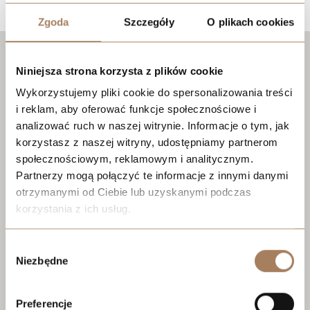
Zgoda
Szczegóły
O plikach cookies
Niniejsza strona korzysta z plików cookie
Wykorzystujemy pliki cookie do spersonalizowania treści
i reklam, aby oferować funkcje społecznościowe i
analizować ruch w naszej witrynie. Informacje o tym, jak
korzystasz z naszej witryny, udostępniamy partnerom
społecznościowym, reklamowym i analitycznym.
Partnerzy mogą połączyć te informacje z innymi danymi
otrzymanymi od Ciebie lub uzyskanymi podczas
korzystania z ich usług.
We work with
21 third parties
who may receive and
Wybór
process your information.
Niezbędne
zgody
Preferencje