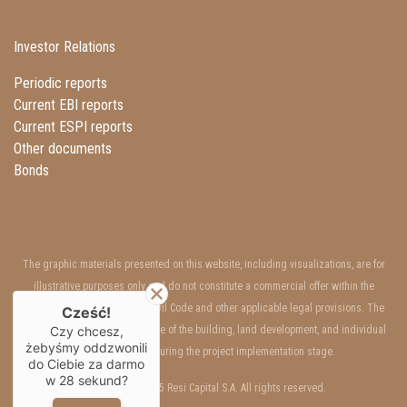
Investor Relations
Periodic reports
Current EBI reports
Current ESPI reports
Other documents
Bonds
The graphic materials presented on this website, including visualizations, are for
illustrative purposes only and do not constitute a commercial offer within the
meaning of Art. 66 §1 of the Civil Code and other applicable legal provisions. The
Cześć!
interior and exterior appearance of the building, land development, and individual
Czy chcesz,
żebyśmy oddzwonili
units may change during the project implementation stage.
do Ciebie za darmo
w
28
sekund?
Copyrights © 2025 Resi Capital S.A. All rights reserved.