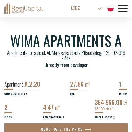
LODZ
WARSAW
KATOWICE
WIMA APARTMENTS A
WROCLAW
Apartments for sale ul. Al. Marszałka Józefa Piłsudskiego 135, 92-318
CRACOW
Łódź
BIELSKO-BIALA
Directly from developer
A.2.20
27.86
1
Apartment
m
2
WIMA APARTMENTS A
AREA
ROOMS
364 966.00
zł
2
4.47
m
2
13 100
/m
2
zł
FLOOR
BALCONY/TERRACE
PRICE HISTORY
NEGOTIATE THE PRICE