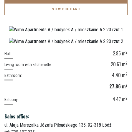
VIEW PDF CARD
2
2.85
m
Hall:
2
20.61
m
Living room with kitchenette:
2
4.40
m
Bathroom:
2
27.86
m
2
4.47
m
Balcony:
Sales office:
ul. Aleja Marszałka Józefa Piłsudskiego 135,
92-318 Łódź