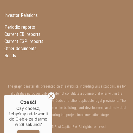
Investor Relations
Periodic reports
Current EBI reports
Current ESPI reports
Other documents
Bonds
The graphic materials presented on this website, including visualizations, are for
illustrative purposes only and do not constitute a commercial offer within the
meaning of Art. 66 §1 of the Civil Code and other applicable legal provisions. The
Cześć!
interior and exterior appearance of the building, land development, and individual
Czy chcesz,
żebyśmy oddzwonili
units may change during the project implementation stage.
do Ciebie za darmo
w
28
sekund?
Copyrights © 2025 Resi Capital S.A. All rights reserved.