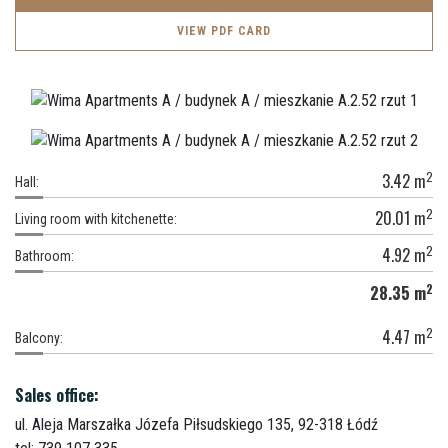
VIEW PDF CARD
2
3.42
m
Hall:
2
20.01
m
Living room with kitchenette:
2
4.92
m
Bathroom:
2
28.35
m
2
4.47
m
Balcony:
Sales office:
ul. Aleja Marszałka Józefa Piłsudskiego 135,
92-318 Łódź