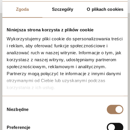
Zgoda
Szczegóły
O plikach cookies
Niniejsza strona korzysta z plików cookie
Wykorzystujemy pliki cookie do spersonalizowania treści
i reklam, aby oferować funkcje społecznościowe i
analizować ruch w naszej witrynie. Informacje o tym, jak
korzystasz z naszej witryny, udostępniamy partnerom
społecznościowym, reklamowym i analitycznym.
Partnerzy mogą połączyć te informacje z innymi danymi
otrzymanymi od Ciebie lub uzyskanymi podczas
korzystania z ich usług.
We work with
21 third parties
who may receive and
Wybór
process your information.
Niezbędne
zgody
Preferencje