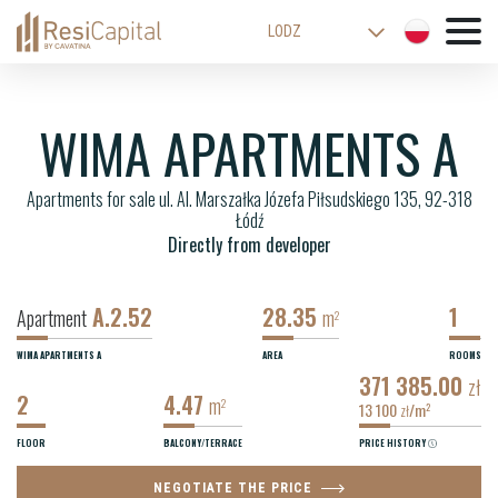
LODZ
WARSAW
KATOWICE
WIMA APARTMENTS A
WROCLAW
Apartments for sale ul. Al. Marszałka Józefa Piłsudskiego 135, 92-318
CRACOW
Łódź
BIELSKO-BIALA
Directly from developer
A.2.52
28.35
1
Apartment
m
2
WIMA APARTMENTS A
AREA
ROOMS
371 385.00
zł
2
4.47
m
2
13 100
/m
2
zł
FLOOR
BALCONY/TERRACE
PRICE HISTORY
NEGOTIATE THE PRICE