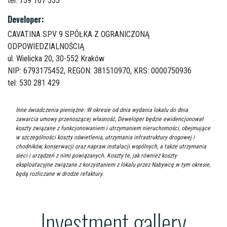
tel: 739 107 335
Developer:
CAVATINA SPV 9 SPÓŁKA Z OGRANICZONĄ
ODPOWIEDZIALNOŚCIĄ
ul. Wielicka 20,
30-552 Kraków
NIP: 6793175452, REGON: 381510970, KRS: 0000750936
tel: 530 281 429
Inne świadczenia pieniężne: W okresie od dnia wydania lokalu do dnia
zawarcia umowy przenoszącej własność, Deweloper będzie ewidencjonował
koszty związane z funkcjonowaniem i utrzymaniem nieruchomości, obejmujące
w szczególności koszty oświetlenia, utrzymania infrastruktury drogowej i
chodników, konserwacji oraz napraw instalacji wspólnych, a także utrzymania
sieci i urządzeń z nimi powiązanych. Koszty te, jak również koszty
eksploatacyjne związane z korzystaniem z lokalu przez Nabywcę w tym okresie,
będą rozliczane w drodze refaktury.
Investment gallery