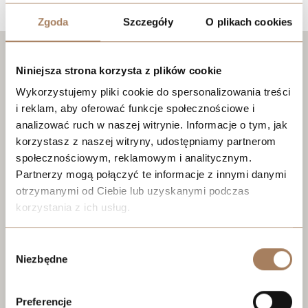
Zgoda
Szczegóły
O plikach cookies
Niniejsza strona korzysta z plików cookie
Wykorzystujemy pliki cookie do spersonalizowania treści
i reklam, aby oferować funkcje społecznościowe i
analizować ruch w naszej witrynie. Informacje o tym, jak
korzystasz z naszej witryny, udostępniamy partnerom
społecznościowym, reklamowym i analitycznym.
Partnerzy mogą połączyć te informacje z innymi danymi
otrzymanymi od Ciebie lub uzyskanymi podczas
korzystania z ich usług.
We work with
21 third parties
who may receive and
Wybór
process your information.
Niezbędne
zgody
Preferencje