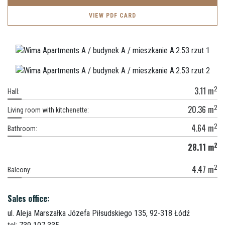
VIEW PDF CARD
2
3.11
m
Hall:
2
20.36
m
Living room with kitchenette:
2
4.64
m
Bathroom:
2
28.11
m
2
4.47
m
Balcony:
Sales office:
ul. Aleja Marszałka Józefa Piłsudskiego 135,
92-318 Łódź