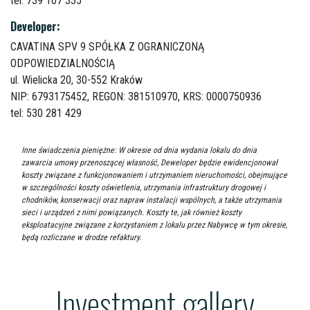
tel: 739 107 335
Developer:
CAVATINA SPV 9 SPÓŁKA Z OGRANICZONĄ
ODPOWIEDZIALNOŚCIĄ
ul. Wielicka 20,
30-552 Kraków
NIP: 6793175452, REGON: 381510970, KRS: 0000750936
tel: 530 281 429
Inne świadczenia pieniężne: W okresie od dnia wydania lokalu do dnia
zawarcia umowy przenoszącej własność, Deweloper będzie ewidencjonował
koszty związane z funkcjonowaniem i utrzymaniem nieruchomości, obejmujące
w szczególności koszty oświetlenia, utrzymania infrastruktury drogowej i
chodników, konserwacji oraz napraw instalacji wspólnych, a także utrzymania
sieci i urządzeń z nimi powiązanych. Koszty te, jak również koszty
eksploatacyjne związane z korzystaniem z lokalu przez Nabywcę w tym okresie,
będą rozliczane w drodze refaktury.
Investment gallery