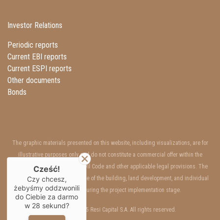
Investor Relations
Periodic reports
Current EBI reports
Current ESPI reports
Other documents
Bonds
The graphic materials presented on this website, including visualizations, are for
illustrative purposes only and do not constitute a commercial offer within the
meaning of Art. 66 §1 of the Civil Code and other applicable legal provisions. The
Cześć!
interior and exterior appearance of the building, land development, and individual
Czy chcesz,
żebyśmy oddzwonili
units may change during the project implementation stage.
do Ciebie za darmo
w
28
sekund?
Copyrights © 2025 Resi Capital S.A. All rights reserved.