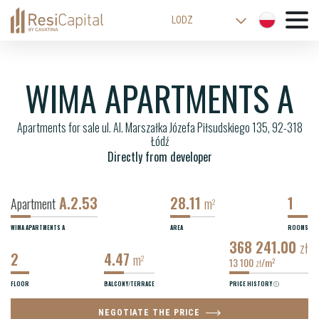
LODZ
WARSAW
KATOWICE
WIMA APARTMENTS A
WROCLAW
Apartments for sale ul. Al. Marszałka Józefa Piłsudskiego 135, 92-318
CRACOW
Łódź
BIELSKO-BIALA
Directly from developer
A.2.53
28.11
1
Apartment
m
2
WIMA APARTMENTS A
AREA
ROOMS
368 241.00
zł
2
4.47
m
2
13 100
/m
2
zł
FLOOR
BALCONY/TERRACE
PRICE HISTORY
NEGOTIATE THE PRICE