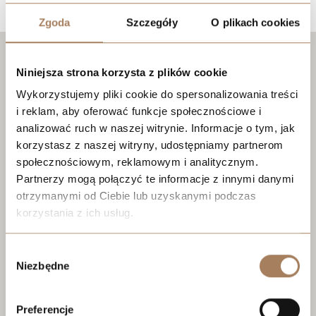
Zgoda
Szczegóły
O plikach cookies
Niniejsza strona korzysta z plików cookie
Wykorzystujemy pliki cookie do spersonalizowania treści
i reklam, aby oferować funkcje społecznościowe i
analizować ruch w naszej witrynie. Informacje o tym, jak
korzystasz z naszej witryny, udostępniamy partnerom
społecznościowym, reklamowym i analitycznym.
Partnerzy mogą połączyć te informacje z innymi danymi
otrzymanymi od Ciebie lub uzyskanymi podczas
korzystania z ich usług.
We work with
21 third parties
who may receive and
Wybór
process your information.
Niezbędne
zgody
Preferencje