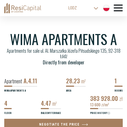
LODZ
WARSAW
KATOWICE
WIMA APARTMENTS A
WROCLAW
Apartments for sale ul. Al. Marszałka Józefa Piłsudskiego 135, 92-318
CRACOW
Łódź
BIELSKO-BIALA
Directly from developer
A.4.11
28.23
1
Apartment
m
2
WIMA APARTMENTS A
AREA
ROOMS
383 928.00
zł
4
4.47
m
2
13 600
/m
2
zł
FLOOR
BALCONY/TERRACE
PRICE HISTORY
NEGOTIATE THE PRICE