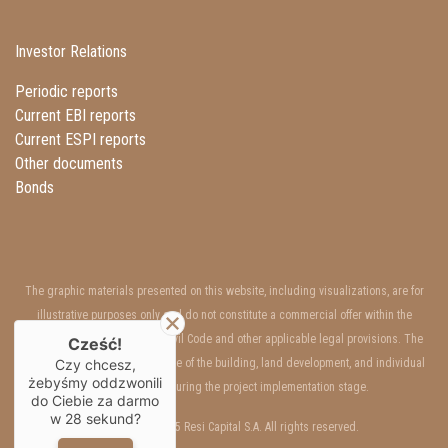
Investor Relations
Periodic reports
Current EBI reports
Current ESPI reports
Other documents
Bonds
The graphic materials presented on this website, including visualizations, are for
illustrative purposes only and do not constitute a commercial offer within the
meaning of Art. 66 §1 of the Civil Code and other applicable legal provisions. The
Cześć!
interior and exterior appearance of the building, land development, and individual
Czy chcesz,
żebyśmy oddzwonili
units may change during the project implementation stage.
do Ciebie za darmo
w
28
sekund?
Copyrights © 2025 Resi Capital S.A. All rights reserved.