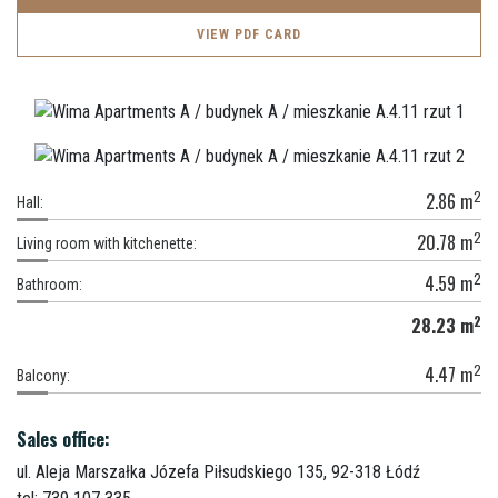
VIEW PDF CARD
2
2.86
m
Hall:
2
20.78
m
Living room with kitchenette:
2
4.59
m
Bathroom:
2
28.23
m
2
4.47
m
Balcony:
Sales office:
ul. Aleja Marszałka Józefa Piłsudskiego 135,
92-318 Łódź