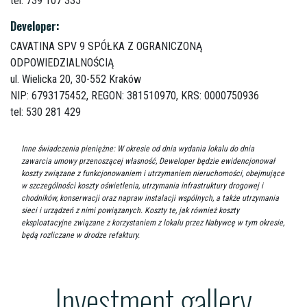
tel: 739 107 335
Developer:
CAVATINA SPV 9 SPÓŁKA Z OGRANICZONĄ
ODPOWIEDZIALNOŚCIĄ
ul. Wielicka 20,
30-552 Kraków
NIP: 6793175452, REGON: 381510970, KRS: 0000750936
tel: 530 281 429
Inne świadczenia pieniężne: W okresie od dnia wydania lokalu do dnia
zawarcia umowy przenoszącej własność, Deweloper będzie ewidencjonował
koszty związane z funkcjonowaniem i utrzymaniem nieruchomości, obejmujące
w szczególności koszty oświetlenia, utrzymania infrastruktury drogowej i
chodników, konserwacji oraz napraw instalacji wspólnych, a także utrzymania
sieci i urządzeń z nimi powiązanych. Koszty te, jak również koszty
eksploatacyjne związane z korzystaniem z lokalu przez Nabywcę w tym okresie,
będą rozliczane w drodze refaktury.
Investment gallery