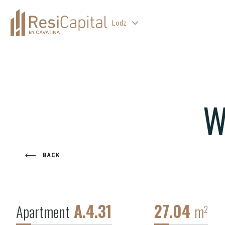
Lodz
WARSAW
KATOWICE
WROCLAW
W
CRACOW
BIELSKO-BIALA
BACK
A.4.31
27.04
Apartment
m
2