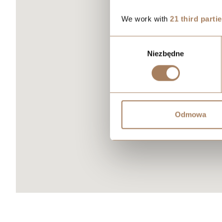
We work with
21 third parti
Wybór
Niezbędne
zgody
Odmowa