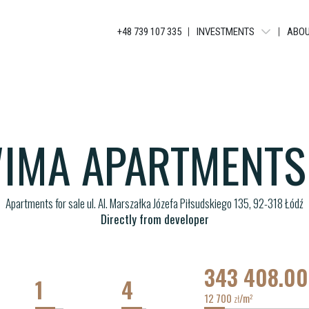
+48 739 107 335
INVESTMENTS
ABOU
TUWIMA RESIDENCE
WIMA A APARTMENTS
WIMA APARTMENTS
IMA APARTMENTS
TUWIMA APARTMENTS
Apartments for sale ul. Al. Marszałka Józefa Piłsudskiego 135, 92-318 Łódź
Directly from developer
343 408.0
1
4
12 700
/m
2
zł