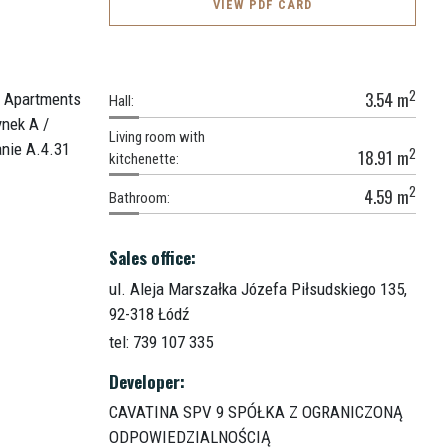
VIEW PDF CARD
2
3.54
m
Hall:
Living room with
2
18.91
m
kitchenette:
2
4.59
m
Bathroom:
Sales office:
ul. Aleja Marszałka Józefa Piłsudskiego 135,
92-318 Łódź
tel: 739 107 335
Developer:
CAVATINA SPV 9 SPÓŁKA Z OGRANICZONĄ
ODPOWIEDZIALNOŚCIĄ