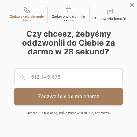
Możliwości kontaktu
LODZ
Zadzwońcie do mnie
Zadzwońcie do mnie
Zostaw wiadomość
WARSAW
teraz
później
KATOWICE
Czy chcesz, żebyśmy
WIMA APARTMENTS
oddzwonili do Ciebie za
WROCLAW
darmo w
28
sekund?
For sale: Al. Marszałka Józefa Piłsudskiego 135, 92-318 Łódź
CRACOW
Directly from developer
BIELSKO-BIALA
Podaj
Numer
-2.13.6
6.68
0
Komórka lokatorska
m
2
WIMA APARTMENTS
AREA
ROOMS
Zadzwońcie do mnie teraz
40 080.00
zł
-2
6 000
/m
2
zł
Jesteś już
5
osobą, która zamówiła dzisiaj rozmowę
FLOOR
PRICE HISTORY
NEGOTIATE THE PRICE