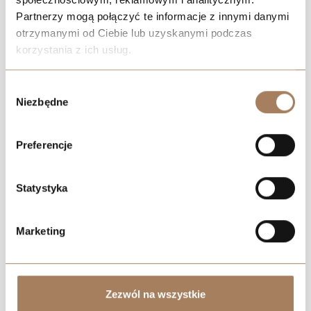
Partnerzy mogą połączyć te informacje z innymi danymi
otrzymanymi od Ciebie lub uzyskanymi podczas
korzystania z ich usług.
We work with
21 third parties
who may receive and
Negotiate the price
Wybór
process your information.
Niezbędne
zgody
Preferencje
Statystyka
Marketing
Zezwól na wszystkie