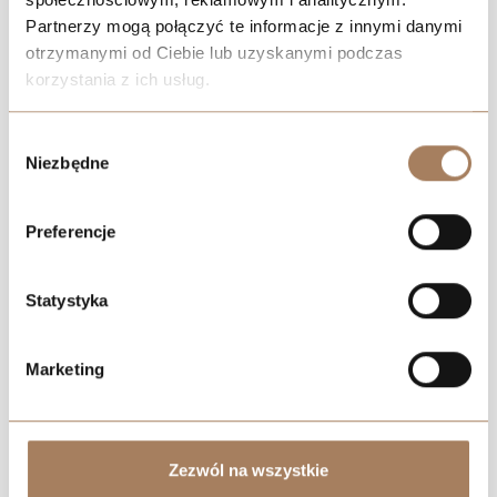
Partnerzy mogą połączyć te informacje z innymi danymi
otrzymanymi od Ciebie lub uzyskanymi podczas
korzystania z ich usług.
We work with
21 third parties
who may receive and
Negotiate the price
Wybór
process your information.
Niezbędne
zgody
Preferencje
Statystyka
Marketing
Zezwól na wszystkie