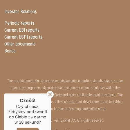
Investor Relations
Periodic reports
Current EBI reports
Current ESPI reports
Other documents
Bonds
The graphic materials presented on this website, including visualizations, are for
illustrative purposes only and do not constitute a commercial offer within the
meaning of Art. 66 §1 of the Civil Code and other applicable legal provisions. The
Cześć!
interior and exterior appearance of the building, land development, and individual
Czy chcesz,
units may change during the project implementation stage.
żebyśmy oddzwonili
do Ciebie za darmo
Copyrights © 2025 Resi Capital S.A. All rights reserved.
w
28
sekund?