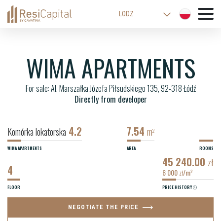
LODZ
WARSAW
KATOWICE
WIMA APARTMENTS
WROCLAW
For sale: Al. Marszałka Józefa Piłsudskiego 135, 92-318 Łódź
CRACOW
Directly from developer
BIELSKO-BIALA
4.2
7.54
Komórka lokatorska
m
2
WIMA APARTMENTS
AREA
ROOMS
45 240.00
zł
4
6 000
/m
2
zł
FLOOR
PRICE HISTORY
NEGOTIATE THE PRICE