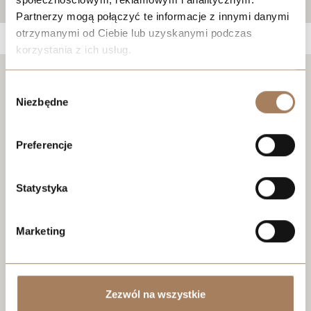
Partnerzy mogą połączyć te informacje z innymi danymi
otrzymanymi od Ciebie lub uzyskanymi podczas
korzystania z ich usług.
We work with
21 third parties
who may receive and
Negotiate the price
Wybór
process your information.
Niezbędne
zgody
Preferencje
Statystyka
Marketing
Zezwól na wszystkie