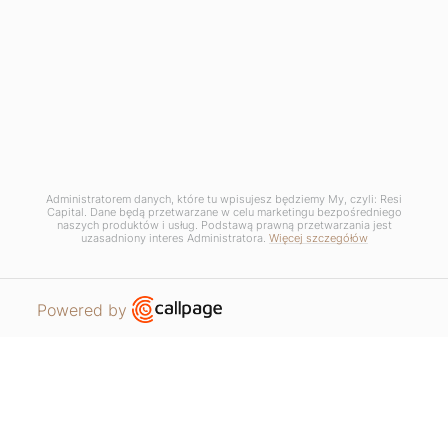
GDPR / Privacy Policy /
Manage cookie settings
Regulamin promocji - Lato dobrych okazji
Regulamin promocji - Sierpień w Łodzi
Administratorem danych, które tu wpisujesz będziemy My, czyli: Resi
Capital. Dane będą przetwarzane w celu marketingu bezpośredniego
naszych produktów i usług. Podstawą prawną przetwarzania jest
uzasadniony interes Administratora.
Więcej szczegółów
Open link in new window
Powered by
APARTMENTS
REQUEST CONTACT