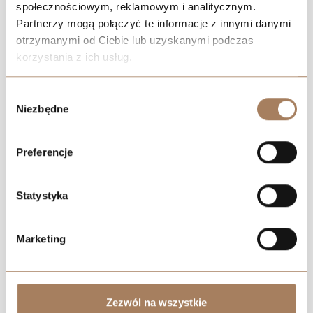
społecznościowym, reklamowym i analitycznym.
Partnerzy mogą połączyć te informacje z innymi danymi
otrzymanymi od Ciebie lub uzyskanymi podczas
korzystania z ich usług.
We work with
21 third parties
who may receive and
Wybór
Negotiate the price
process your information.
Niezbędne
zgody
Preferencje
Statystyka
Marketing
Zezwól na wszystkie