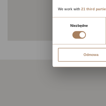
We work with
21 third parti
Wybór
Niezbędne
zgody
Odmowa