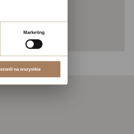
lefonu w formacie E164
Marketing
ezwól na wszystkie