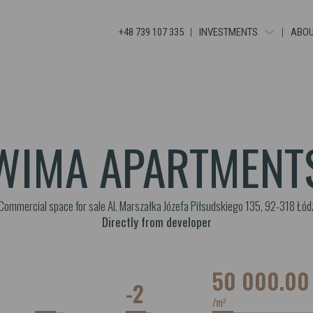
+48 739 107 335
INVESTMENTS
ABOU
TUWIMA RESIDENCE
WIMA A APARTMENTS
WIMA APARTMENTS
WIMA APARTMENT
TUWIMA APARTMENTS
Commercial space for sale Al. Marszałka Józefa Piłsudskiego 135, 92-318 Łód
Directly from developer
50 000.0
-2
/m
2