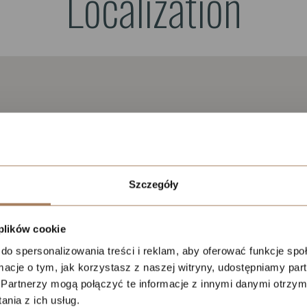
Localization
liwości kontaktu
Szczegóły
Zadzwońcie do mnie
Zadzwońcie do mnie
Zostaw wiadomość
teraz
później
Czy chcesz, żebyśmy
 plików cookie
oddzwonili do Ciebie za darmo
do spersonalizowania treści i reklam, aby oferować funkcje sp
w
28
sekund?
ormacje o tym, jak korzystasz z naszej witryny, udostępniamy p
Partnerzy mogą połączyć te informacje z innymi danymi otrzym
nia z ich usług.