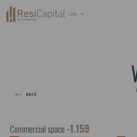
Lodz
WARSAW
KATOWICE
WROCLAW
CRACOW
BIELSKO-BIALA
BACK
-1.159
Commercial space