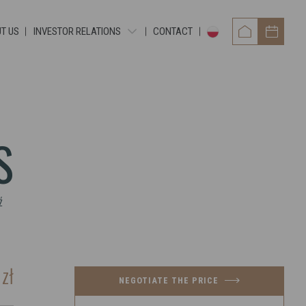
T US
INVESTOR RELATIONS
CONTACT
PERIODIC REPORTS
CURRENT EBI REPORTS
CURRENT ESPI REPORTS
S
OTHER DOCUMENTS
BONDS
ź
0
zł
NEGOTIATE THE PRICE