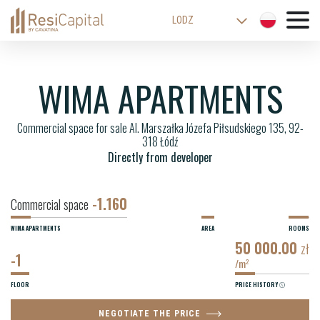
LODZ
WARSAW
KATOWICE
WIMA APARTMENTS
WROCLAW
Commercial space for sale Al. Marszałka Józefa Piłsudskiego 135, 92-
CRACOW
318 Łódź
BIELSKO-BIALA
Directly from developer
-1.160
Commercial space
WIMA APARTMENTS
AREA
ROOMS
50 000.00
zł
-1
/m
2
FLOOR
PRICE HISTORY
NEGOTIATE THE PRICE