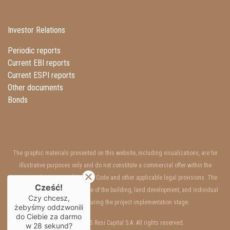
Investor Relations
Periodic reports
Current EBI reports
Current ESPI reports
Other documents
Bonds
The graphic materials presented on this website, including visualizations, are for
illustrative purposes only and do not constitute a commercial offer within the
meaning of Art. 66 §1 of the Civil Code and other applicable legal provisions. The
Cześć!
interior and exterior appearance of the building, land development, and individual
Czy chcesz,
units may change during the project implementation stage.
żebyśmy oddzwonili
do Ciebie za darmo
Copyrights © 2025 Resi Capital S.A. All rights reserved.
w
28
sekund?