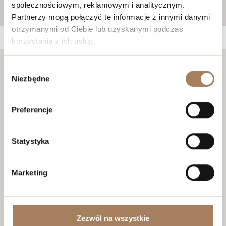
społecznościowym, reklamowym i analitycznym.
Partnerzy mogą połączyć te informacje z innymi danymi
otrzymanymi od Ciebie lub uzyskanymi podczas
korzystania z ich usług.
We work with
21 third parties
who may receive and
Wybór
Negotiate the price
process your information.
Niezbędne
zgody
Preferencje
Statystyka
Marketing
Zezwól na wszystkie