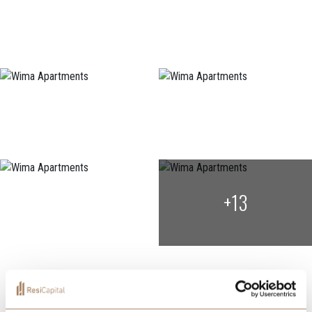
+13
Localization