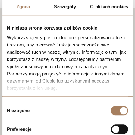
Zgoda
Szczegóły
O plikach cookies
Niniejsza strona korzysta z plików cookie
Wykorzystujemy pliki cookie do spersonalizowania treści
i reklam, aby oferować funkcje społecznościowe i
analizować ruch w naszej witrynie. Informacje o tym, jak
korzystasz z naszej witryny, udostępniamy partnerom
społecznościowym, reklamowym i analitycznym.
Partnerzy mogą połączyć te informacje z innymi danymi
otrzymanymi od Ciebie lub uzyskanymi podczas
korzystania z ich usług.
We work with
21 third parties
who may receive and
Wybór
process your information.
Niezbędne
zgody
Preferencje