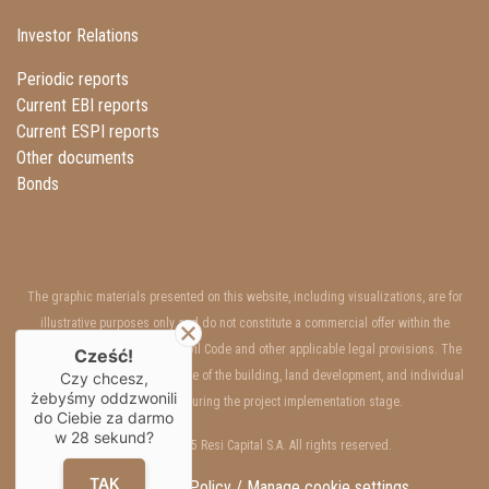
Investor Relations
Periodic reports
Current EBI reports
Current ESPI reports
Other documents
Bonds
The graphic materials presented on this website, including visualizations, are for
illustrative purposes only and do not constitute a commercial offer within the
meaning of Art. 66 §1 of the Civil Code and other applicable legal provisions. The
Cześć!
interior and exterior appearance of the building, land development, and individual
Czy chcesz,
żebyśmy oddzwonili
units may change during the project implementation stage.
do Ciebie za darmo
w
28
sekund?
Copyrights © 2025 Resi Capital S.A. All rights reserved.
TAK
GDPR / Privacy Policy /
Manage cookie settings