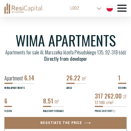
LODZ
WARSAW
KATOWICE
WIMA APARTMENTS
WROCLAW
Apartments for sale Al. Marszałka Józefa Piłsudskiego 135, 92-318 Łódź
CRACOW
Directly from developer
BIELSKO-BIALA
6.14
26.22
1
Apartment
m
2
WIMA APARTMENTS
AREA
ROOMS
317 262.00
zł
6
8.51
m
2
12 100
/m
2
zł
FLOOR
BALCONY/TERRACE
PRICE HISTORY
NEGOTIATE THE PRICE