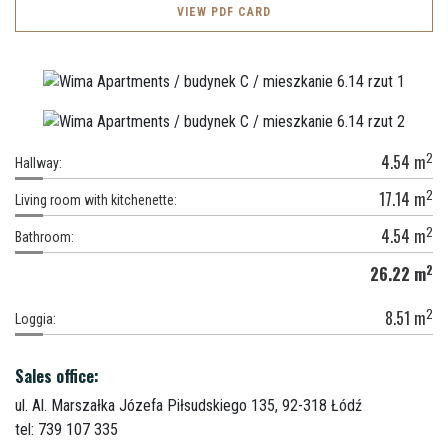
VIEW PDF CARD
2
4.54
m
Hallway:
2
17.14
m
Living room with kitchenette:
2
4.54
m
Bathroom:
2
26.22
m
2
8.51
m
Loggia:
Sales office:
ul. Al. Marszałka Józefa Piłsudskiego 135,
92-318 Łódź
tel: 739 107 335