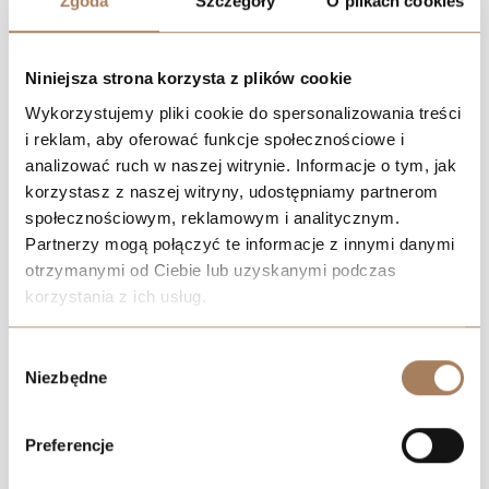
Zgoda
Szczegóły
O plikach cookies
Niniejsza strona korzysta z plików cookie
Wykorzystujemy pliki cookie do spersonalizowania treści
i reklam, aby oferować funkcje społecznościowe i
analizować ruch w naszej witrynie. Informacje o tym, jak
korzystasz z naszej witryny, udostępniamy partnerom
społecznościowym, reklamowym i analitycznym.
Partnerzy mogą połączyć te informacje z innymi danymi
otrzymanymi od Ciebie lub uzyskanymi podczas
korzystania z ich usług.
We work with
21 third parties
who may receive and
Wybór
process your information.
Niezbędne
zgody
Preferencje