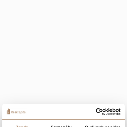
+13
Localization