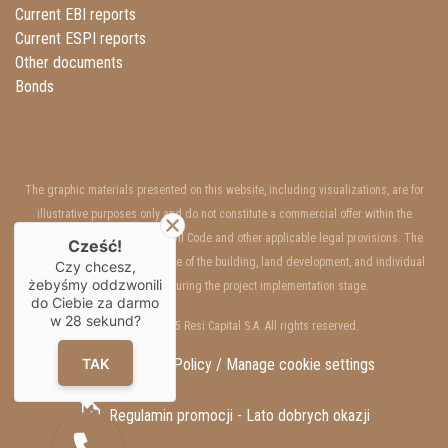
Current EBI reports
Current ESPI reports
Other documents
Bonds
The graphic materials presented on this website, including visualizations, are for
illustrative purposes only and do not constitute a commercial offer within the
meaning of Art. 66 §1 of the Civil Code and other applicable legal provisions. The
Cześć!
interior and exterior appearance of the building, land development, and individual
Czy chcesz,
żebyśmy oddzwonili
units may change during the project implementation stage.
do Ciebie za darmo
w
28
sekund?
Copyrights © 2025 Resi Capital S.A. All rights reserved.
TAK
GDPR / Privacy Policy /
Manage cookie settings
Regulamin promocji - Lato dobrych okazji