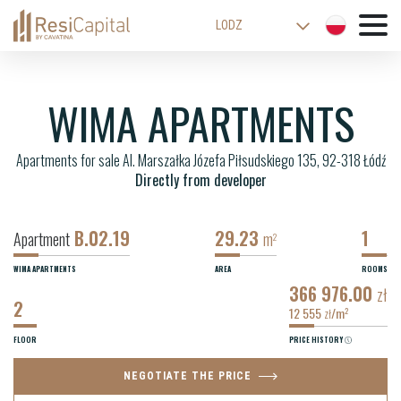
LODZ
WARSAW
KATOWICE
WIMA APARTMENTS
WROCLAW
Apartments for sale Al. Marszałka Józefa Piłsudskiego 135, 92-318 Łódź
CRACOW
Directly from developer
BIELSKO-BIALA
B.02.19
29.23
1
Apartment
m
2
WIMA APARTMENTS
AREA
ROOMS
366 976.00
zł
2
12 555
/m
2
zł
FLOOR
PRICE HISTORY
NEGOTIATE THE PRICE