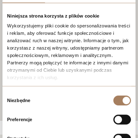
Niniejsza strona korzysta z plików cookie
Wykorzystujemy pliki cookie do spersonalizowania treści
i reklam, aby oferować funkcje społecznościowe i
analizować ruch w naszej witrynie. Informacje o tym, jak
korzystasz z naszej witryny, udostępniamy partnerom
społecznościowym, reklamowym i analitycznym.
Partnerzy mogą połączyć te informacje z innymi danymi
otrzymanymi od Ciebie lub uzyskanymi podczas
korzystania z ich usług.
We work with
21 third parties
who may receive and
Wybór
process your information.
Niezbędne
zgody
Preferencje