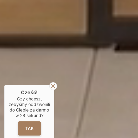
Cześć!
Czy chcesz,
żebyśmy oddzwonili
do Ciebie za darmo
w
28
sekund?
TAK