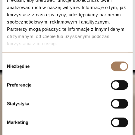
i reklam, aby oferować funkcje społecznościowe i
analizować ruch w naszej witrynie. Informacje o tym, jak
korzystasz z naszej witryny, udostępniamy partnerom
społecznościowym, reklamowym i analitycznym.
Partnerzy mogą połączyć te informacje z innymi danymi
otrzymanymi od Ciebie lub uzyskanymi podczas
korzystania z ich usług.
We work with
21 third parties
who may receive and
Wybór
process your information.
Niezbędne
zgody
Preferencje
Statystyka
Marketing