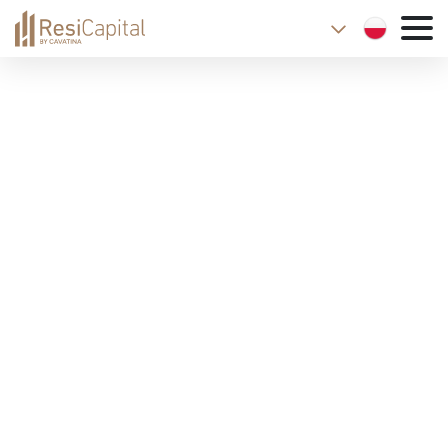
WARSAW
KATOWICE
WROCLAW
LODZ
CRACOW
BIELSKO-BIALA