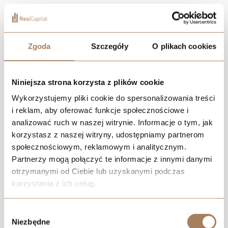
INDIVIDUAL OFFER
2
Area:
29.31
m
2
+4.39
m
682 544.00
zł
Mieszkanie no 16.14
Zgoda
Szczegóły
O plikach cookies
2
23 200
zł
/m
Price history
Building:
B
Niniejsza strona korzysta z plików cookie
SEE APARTMENT
Floor:
16
Wykorzystujemy pliki cookie do spersonalizowania treści
Rooms:
1
INDIVIDUAL OFFER
2
Area:
29.42
m
i reklam, aby oferować funkcje społecznościowe i
analizować ruch w naszej witrynie. Informacje o tym, jak
korzystasz z naszej witryny, udostępniamy partnerom
688 428.00
zł
Mieszkanie no 17.14
społecznościowym, reklamowym i analitycznym.
2
23 400
zł
/m
Partnerzy mogą połączyć te informacje z innymi danymi
Price history
otrzymanymi od Ciebie lub uzyskanymi podczas
Building:
B
korzystania z ich usług.
SEE APARTMENT
Floor:
17
Rooms:
1
We work with
21 third parties
who may receive and
INDIVIDUAL OFFER
2
Area:
29.42
m
Wybór
process your information.
Niezbędne
zgody