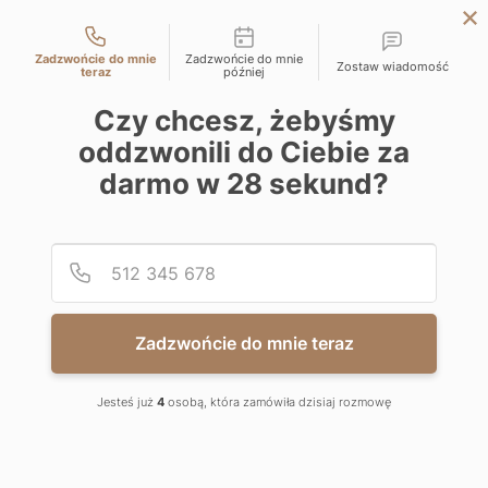
Możliwości kontaktu
WROCLAW
Zadzwońcie do mnie
Zadzwońcie do mnie
Zostaw wiadomość
WARSAW
teraz
później
LODZ
Czy chcesz, żebyśmy
SEARCH FOR AN APARTMENT
oddzwonili do Ciebie za
APARTMENT CATALOG IN
KATOWICE
darmo w
28
sekund?
CRACOW
WROCŁAW
BIELSKO-BIALA
Podaj
Numer
Zadzwońcie do mnie teraz
KATOWICE
CRACOW
Jesteś już
4
osobą, która zamówiła dzisiaj rozmowę
LODZ
WROCLAW
WARSAW
BIELSKO-BIALA