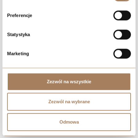
702 495.00
zł
Mieszkanie no 18.05
2
23 300
zł
/m
Preferencje
Price history
Building:
B
Statystyka
SEE APARTMENT
Floor:
18
Rooms:
1
INDIVIDUAL OFFER
2
Area:
30.15
m
Marketing
711 540.00
zł
Mieszkanie no 19.05
2
23 600
zł
/m
Zezwól na wszystkie
Price history
Building:
B
SEE APARTMENT
Floor:
19
Zezwól na wybrane
Rooms:
1
INDIVIDUAL OFFER
2
Area:
30.15
m
Odmowa
720 585.00
zł
Mieszkanie no 20.05
2
23 900
zł
/m