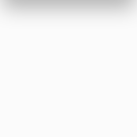
Price history
Building:
B
SEE APARTMENT
Floor:
20
Rooms:
1
INDIVIDUAL OFFER
2
Area:
30.15
m
729 630.00
zł
Mieszkanie no 21.05
2
24 200
zł
/m
Price history
Building:
B
SEE APARTMENT
Floor:
21
Rooms:
1
INDIVIDUAL OFFER
2
Area:
30.15
m
738 675.00
zł
Mieszkanie no 22.05
2
24 500
zł
/m
Price history
Building:
B