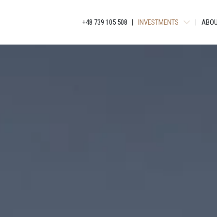
+48 739 105 508
INVESTMENTS
ABOU
JANKEGO
KATOWICKA RESIDENCE
GLOBAL APARTMENTS
BELG APARTMENTS
APARTAMENTY GRUNDMA