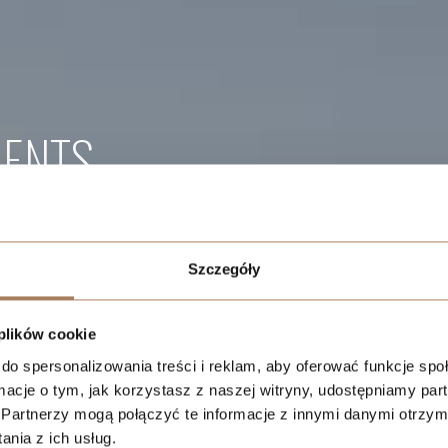
MENTS
Szczegóły
ndard
in the new
x consisting of 2
 plików cookie
do spersonalizowania treści i reklam, aby oferować funkcje sp
retail, and
ormacje o tym, jak korzystasz z naszej witryny, udostępniamy p
Partnerzy mogą połączyć te informacje z innymi danymi otrzym
nia z ich usług.