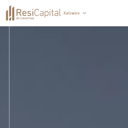
Katowice
WARSAW
LODZ
WROCLAW
CRACOW
BIELSKO-BIALA