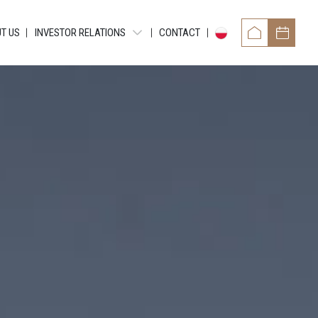
T US
INVESTOR RELATIONS
CONTACT
PERIODIC REPORTS
CURRENT EBI REPORTS
CURRENT ESPI REPORTS
OTHER DOCUMENTS
NNA
BONDS