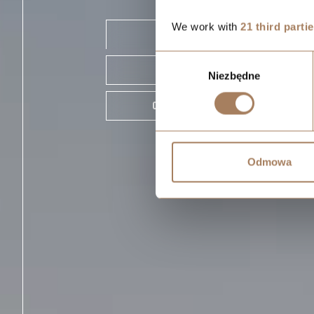
We work with
21 third parti
DOWNLOAD CATALOG
Wybór
FIND AN APARTMENT
Niezbędne
zgody
CONTACT AN ADVISOR
Odmowa