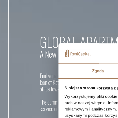
GLOBAL APART
A New Icon of Katowice
Zgoda
Find your ideal apartment in
premium sta
icon of Katowice – a multifunctional comple
office towers and one residential tower.
Niniejsza strona korzysta z
Wykorzystujemy pliki cookie 
The common areas feature numerous dining, 
ruch w naszej witrynie. Inf
service outlets.
reklamowym i analitycznym. 
uzyskanymi podczas korzysta