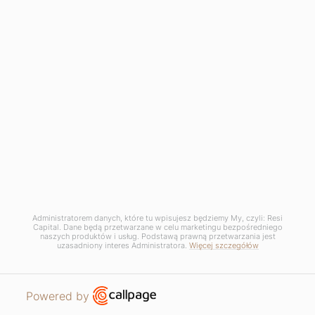
Administratorem danych, które tu wpisujesz będziemy My, czyli: Resi
Capital. Dane będą przetwarzane w celu marketingu bezpośredniego
naszych produktów i usług. Podstawą prawną przetwarzania jest
uzasadniony interes Administratora.
Więcej szczegółów
Open link in new window
Powered by
APARTMENTS
REQUEST CONTACT