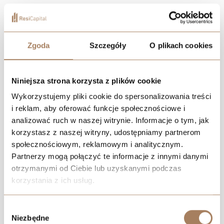
Located near the City Center, at ul. Przemysłowa 3, right
by Holtzego Square, you can forget about compromises
and enjoy the very best of life.
Zgoda
Szczegóły
O plikach cookies
DOWNLOAD PHASE I CATALOG
Niniejsza strona korzysta z plików cookie
Wykorzystujemy pliki cookie do spersonalizowania treści
DOWNLOAD PHASE II CATALOG
i reklam, aby oferować funkcje społecznościowe i
analizować ruch w naszej witrynie. Informacje o tym, jak
FIND AN APARTMENT
korzystasz z naszej witryny, udostępniamy partnerom
społecznościowym, reklamowym i analitycznym.
CONTACT AN ADVISOR
Partnerzy mogą połączyć te informacje z innymi danymi
otrzymanymi od Ciebie lub uzyskanymi podczas
korzystania z ich usług.
We work with
21 third parties
who may receive and
Wybór
process your information.
Niezbędne
zgody