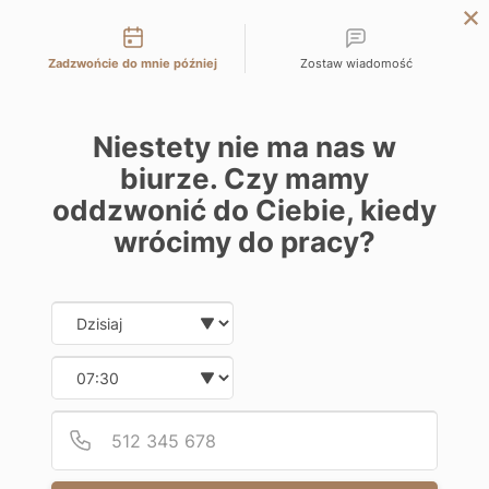
Możliwości kontaktu
KATOWICE
Zadzwońcie do mnie później
Zostaw wiadomość
WARSAW
LODZ
Niestety nie ma nas w
WROCLAW
biurze. Czy mamy
CRACOW
oddzwonić do Ciebie, kiedy
BIELSKO-BIALA
wrócimy do pracy?
Date and time slection for sch
Wybierz datę
Wybierz godzinę
Podaj
Numer