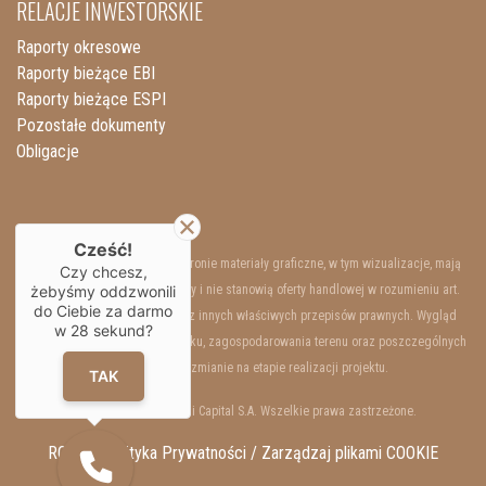
RELACJE INWESTORSKIE
Raporty okresowe
Raporty bieżące EBI
Raporty bieżące ESPI
Pozostałe dokumenty
Obligacje
Cześć!
Przedstawione na niniejszej stronie materiały graficzne, w tym wizualizacje, mają
Czy chcesz,
żebyśmy oddzwonili
charakter wyłącznie poglądowy i nie stanowią oferty handlowej w rozumieniu art.
do Ciebie za darmo
66 §1 Kodeksu Cywilnego oraz innych właściwych przepisów prawnych. Wygląd
w
28
sekund?
wewnętrzny i zewnętrzny budynku, zagospodarowania terenu oraz poszczególnych
lokali mogą ulec zmianie na etapie realizacji projektu.
TAK
Copyrights © 2025 Resi Capital S.A. Wszelkie prawa zastrzeżone.
RODO / Polityka Prywatności /
Zarządzaj plikami COOKIE