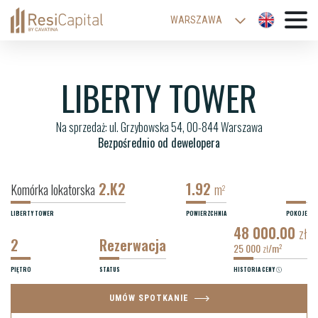
WARSZAWA
KATOWICE
WROCŁAW
LIBERTY TOWER
ŁÓDŹ
Na sprzedaż: ul. Grzybowska 54, 00-844 Warszawa
KRAKÓW
Bezpośrednio od dewelopera
BIELSKO-BIAŁA
2.K2
1.92
Komórka lokatorska
m
2
LIBERTY TOWER
POWIERZCHNIA
POKOJE
48 000.00
zł
2
Rezerwacja
25 000
/m
2
zł
PIĘTRO
STATUS
HISTORIA CENY
UMÓW SPOTKANIE