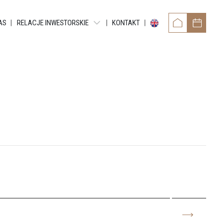
AS
RELACJE INWESTORSKIE
KONTAKT
OWER
RAPORTY OKRESOWE
TAMENTY REYTANA
RAPORTY BIEŻĄCE EBI
RAPORTY BIEŻĄCE ESPI
 RESIDENCE
POZOSTAŁE DOKUMENTY
ARTMENTS
OBLIGACJE
TMENTS
NTY GRUNDMANNA
ENTS
CE