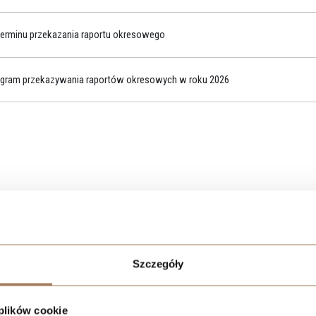
ŁÓDŹ - WIMA A APARTM
terminu przekazania raportu okresowego
ŁÓDŹ - WIMA APARTMEN
WROCŁAW - QUORUM T
ram przekazywania raportów okresowych w roku 2026
Szczegóły
SPRZEDAŻ
WROCŁAW
 plików cookie