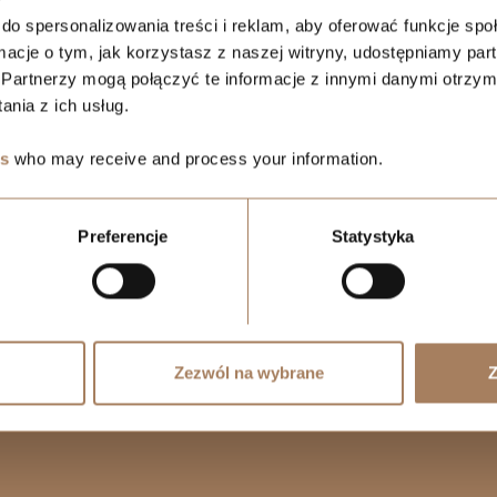
+48 739 107 183
do spersonalizowania treści i reklam, aby oferować funkcje sp
ormacje o tym, jak korzystasz z naszej witryny, udostępniamy p
ŁÓDŹ
Partnerzy mogą połączyć te informacje z innymi danymi otrzym
+48 739 107 335
nia z ich usług.
KATOWICE
es
who may receive and process your information.
+48 739 105 508
KRAKÓW
Preferencje
Statystyka
+48 530 573 612
WARSZAWA
+48 739 105 158
Zezwól na wybrane
Z
BIELSKO-BIAŁA
+48 739 105 638