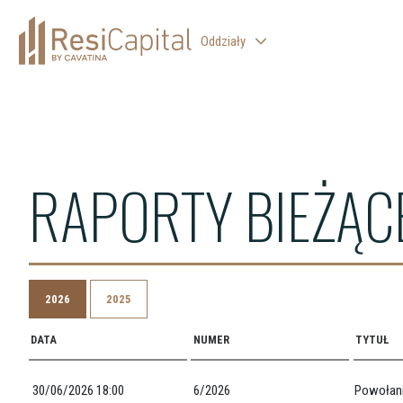
Oddziały
WARSZAWA
KATOWICE
KRAKÓW
RAPORTY BIEŻĄCE
ŁÓDŹ
WROCŁAW
BIELSKO-BIAŁA
2026
2025
DATA
NUMER
TYTUŁ
30/06/2026 18:00
6/2026
Powołani