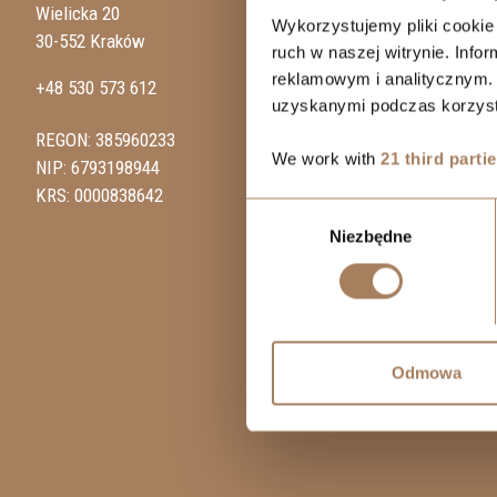
Wielicka 20
Wykorzystujemy pliki cookie 
30-552 Kraków
ruch w naszej witrynie. Inf
reklamowym i analitycznym. 
+48 530 573 612
uzyskanymi podczas korzysta
REGON: 385960233
We work with
21 third parti
NIP: 6793198944
KRS: 0000838642
Wybór
Niezbędne
zgody
Odmowa