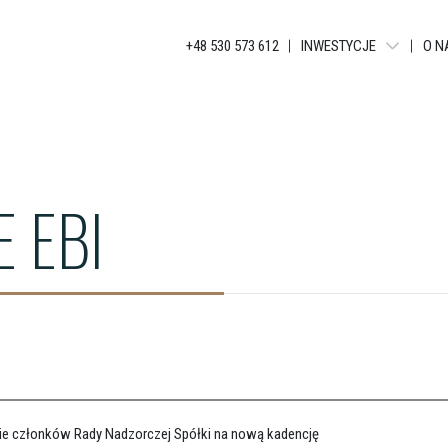
+48 530 573 612
INWESTYCJE
O N
WARSZAWA - LIBERTY T
BIELSKO-BIAŁA - APAR
KATOWICE - JANKEGO
 EBI
KATOWICE - KATOWICKA
KATOWICE - GLOBAL AP
KATOWICE - BELG APAR
KATOWICE - APARTAME
ŁÓDŹ - TUWIMA APARTM
ŁÓDŹ - TUWIMA RESIDEN
e członków Rady Nadzorczej Spółki na nową kadencję