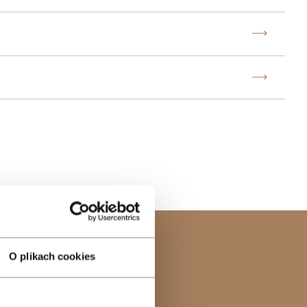
ENTS
TS
OWER
O plikach cookies