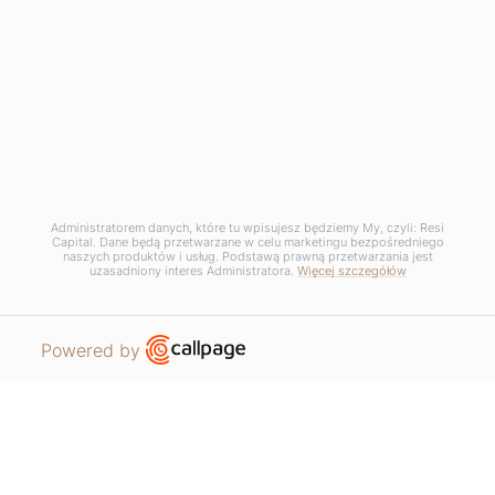
Copyrights © 2025 Resi Capital S.A. Wszelkie prawa zastrzeżone.
RODO / Polityka Prywatności /
Zarządzaj plikami COOKIE
Regulamin Promocji - Sierpień we Wrocławiu
Administratorem danych, które tu wpisujesz będziemy My, czyli: Resi
Capital. Dane będą przetwarzane w celu marketingu bezpośredniego
naszych produktów i usług. Podstawą prawną przetwarzania jest
uzasadniony interes Administratora.
Więcej szczegółów
Open link in new window
Powered by
MIESZKANIA
PROSZĘ O KONTAKT