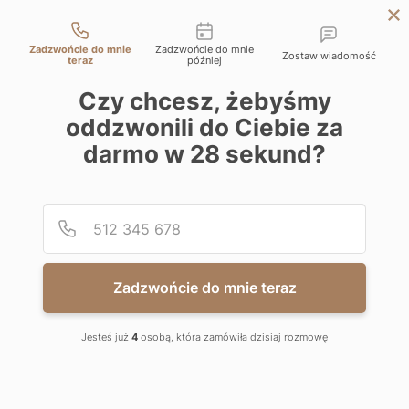
Możliwości kontaktu
WROCŁAW
Zadzwońcie do mnie
Zadzwońcie do mnie
Zostaw wiadomość
WARSZAWA
teraz
później
ŁÓDŹ
Czy chcesz, żebyśmy
oddzwonili do Ciebie za
KATOWICE
darmo w
28
sekund?
KRAKÓW
BIELSKO-BIAŁA
Podaj
Numer
APARTAMENTY
Zadzwońcie do mnie teraz
WROCŁAW
Jesteś już
4
osobą, która zamówiła dzisiaj rozmowę
z zapierającą dech w piersiach panoramą na miasto