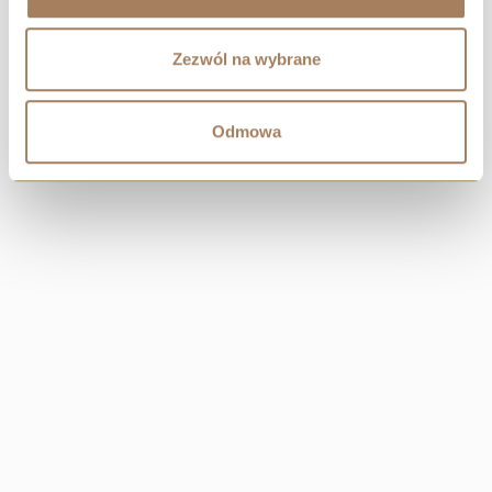
to jedno z najlepszych miejsc do rozwijania kariery zawodowej.
Nie bez znaczenia jest także
wrocławski rynek edukacyjny
,
który przyciąga studentów z całego świata. Uniwersytet
Zezwól na wybrane
Wrocławski, Politechnika Wrocławska czy Uniwersytet
Ekonomiczny kształcą przyszłych specjalistów, zapewniając
Odmowa
miastu stały dopływ młodych, ambitnych ludzi, którzy zasilają
lokalny rynek pracy i stają się nowymi mieszkańcami. Nowoczesna
infrastruktura, rozwój rynku nieruchomości i wysoki standard życia
czynią Wrocław idealnym miejscem do życia i inwestycji. Wybór
mieszkania od renomowanego dewelopera to pewność
bezpieczeństwa i stabilnej wartości nieruchomości.
Wrocław – miasto pełne możliwości i przestrzeni
do życia
Wrocław to nie tylko miasto biznesu i nauki, ale także
przestrzeń
do aktywnego i komfortowego życia
. Wrocławianie cenią sobie
bliskość natury
, ponieważ w mieście nie brakuje parków, terenów
rekreacyjnych i zielonych bulwarów nad Odrą.
Promenady
spacerowe, ścieżki rowerowe, nowoczesne centra