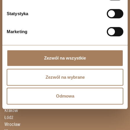
+48 739 105 508
Statystyka
KRAKÓW
+48 530 573 612
Marketing
WARSZAWA
+48 739 105 158
BIELSKO-BIAŁA
Zezwól na wszystkie
+48 739 105 638
Zezwól na wybrane
INWESTYCJE
Odmowa
Katowice
Kraków
Łódź
Wrocław