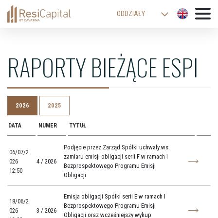
ODDZIAŁY
WARSZAWA
KATOWICE
RAPORTY BIEŻĄCE ESPI
KRAKÓW
ŁÓDŹ
WROCŁAW
2026
2025
BIELSKO-BIAŁA
DATA
NUMER
TYTUŁ
Podjęcie przez Zarząd Spółki uchwały ws.
06/07/2
zamiaru emisji obligacji serii F w ramach I
026
4 / 2026
Bezprospektowego Programu Emisji
12:50
Obligacji
Emisja obligacji Spółki serii E w ramach I
18/06/2
Bezprospektowego Programu Emisji
026
3 / 2026
Obligacji oraz wcześniejszy wykup