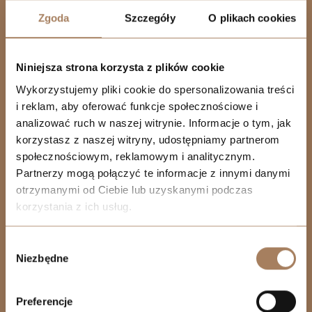
Zgoda
Szczegóły
O plikach cookies
Resi Capital S.A.
Wielicka 20
30-552 Kraków
Niniejsza strona korzysta z plików cookie
+48 530 573 612
Wykorzystujemy pliki cookie do spersonalizowania treści
i reklam, aby oferować funkcje społecznościowe i
REGON: 385960233
analizować ruch w naszej witrynie. Informacje o tym, jak
NIP: 6793198944
korzystasz z naszej witryny, udostępniamy partnerom
KRS: 0000838642
społecznościowym, reklamowym i analitycznym.
Partnerzy mogą połączyć te informacje z innymi danymi
otrzymanymi od Ciebie lub uzyskanymi podczas
SPRZEDAŻ
korzystania z ich usług.
WROCŁAW
+48 739 107 183
We work with
21 third parties
who may receive and
Wybór
process your information.
Niezbędne
zgody
ŁÓDŹ
+48 739 107 335
Preferencje
KATOWICE