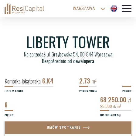
WARSZAWA
KATOWICE
WROCŁAW
LIBERTY TOWER
ŁÓDŹ
Na sprzedaż: ul. Grzybowska 54, 00-844 Warszawa
KRAKÓW
Bezpośrednio od dewelopera
BIELSKO-BIAŁA
6.K4
2.73
Komórka lokatorska
m
2
LIBERTY TOWER
POWIERZCHNIA
POKOJE
68 250.00
zł
6
25 000
/m
2
zł
PIĘTRO
HISTORIA CENY
UMÓW SPOTKANIE