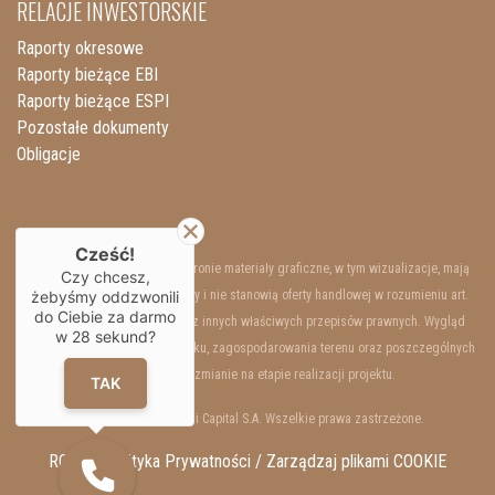
RELACJE INWESTORSKIE
Raporty okresowe
Raporty bieżące EBI
Raporty bieżące ESPI
Pozostałe dokumenty
Obligacje
Cześć!
Przedstawione na niniejszej stronie materiały graficzne, w tym wizualizacje, mają
Czy chcesz,
żebyśmy oddzwonili
charakter wyłącznie poglądowy i nie stanowią oferty handlowej w rozumieniu art.
do Ciebie za darmo
66 §1 Kodeksu Cywilnego oraz innych właściwych przepisów prawnych. Wygląd
w
28
sekund?
wewnętrzny i zewnętrzny budynku, zagospodarowania terenu oraz poszczególnych
lokali mogą ulec zmianie na etapie realizacji projektu.
TAK
Copyrights © 2025 Resi Capital S.A. Wszelkie prawa zastrzeżone.
RODO / Polityka Prywatności /
Zarządzaj plikami COOKIE