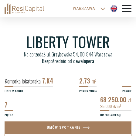
WARSZAWA
KATOWICE
WROCŁAW
LIBERTY TOWER
ŁÓDŹ
Na sprzedaż: ul. Grzybowska 54, 00-844 Warszawa
KRAKÓW
Bezpośrednio od dewelopera
BIELSKO-BIAŁA
7.K4
2.73
Komórka lokatorska
m
2
LIBERTY TOWER
POWIERZCHNIA
POKOJE
68 250.00
zł
7
25 000
/m
2
zł
PIĘTRO
HISTORIA CENY
UMÓW SPOTKANIE