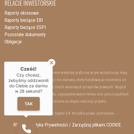
RELACJE INWESTORSKIE
Raporty okresowe
Raporty bieżące EBI
Raporty bieżące ESPI
Pozostałe dokumenty
Obligacje
Cześć!
Przedstawione na niniejszej stronie materiały graficzne, w tym wizualizacje, mają
Czy chcesz,
żebyśmy oddzwonili
charakter wyłącznie poglądowy i nie stanowią oferty handlowej w rozumieniu art.
do Ciebie za darmo
66 §1 Kodeksu Cywilnego oraz innych właściwych przepisów prawnych. Wygląd
w
28
sekund?
wewnętrzny i zewnętrzny budynku, zagospodarowania terenu oraz poszczególnych
lokali mogą ulec zmianie na etapie realizacji projektu.
TAK
Copyrights © 2025 Resi Capital S.A. Wszelkie prawa zastrzeżone.
RODO / Polityka Prywatności /
Zarządzaj plikami COOKIE