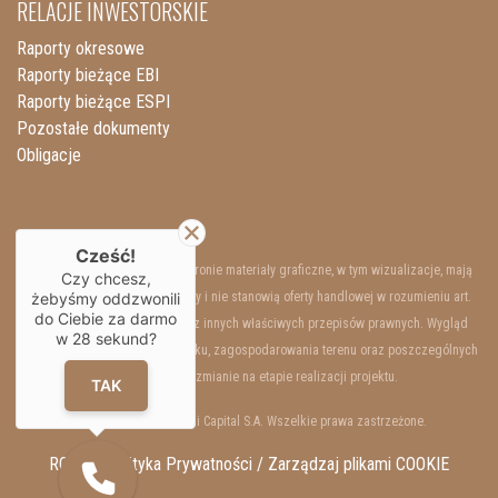
RELACJE INWESTORSKIE
Raporty okresowe
Raporty bieżące EBI
Raporty bieżące ESPI
Pozostałe dokumenty
Obligacje
Cześć!
Przedstawione na niniejszej stronie materiały graficzne, w tym wizualizacje, mają
Czy chcesz,
żebyśmy oddzwonili
charakter wyłącznie poglądowy i nie stanowią oferty handlowej w rozumieniu art.
do Ciebie za darmo
66 §1 Kodeksu Cywilnego oraz innych właściwych przepisów prawnych. Wygląd
w
28
sekund?
wewnętrzny i zewnętrzny budynku, zagospodarowania terenu oraz poszczególnych
lokali mogą ulec zmianie na etapie realizacji projektu.
TAK
Copyrights © 2025 Resi Capital S.A. Wszelkie prawa zastrzeżone.
RODO / Polityka Prywatności /
Zarządzaj plikami COOKIE