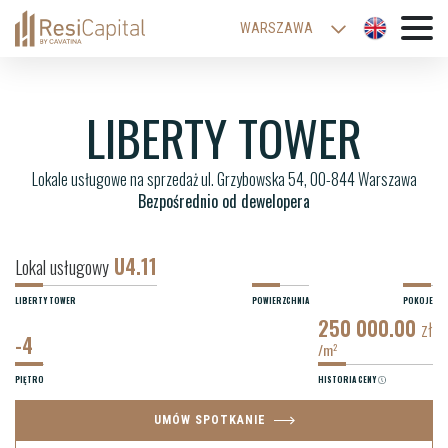
WARSZAWA
KATOWICE
WROCŁAW
LIBERTY TOWER
ŁÓDŹ
Lokale usługowe na sprzedaż ul. Grzybowska 54, 00-844 Warszawa
KRAKÓW
Bezpośrednio od dewelopera
BIELSKO-BIAŁA
U4.11
Lokal usługowy
LIBERTY TOWER
POWIERZCHNIA
POKOJE
250 000.00
zł
-4
/m
2
PIĘTRO
HISTORIA CENY
UMÓW SPOTKANIE