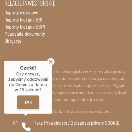
RELACJE INWESTORSKIE
Raporty okresowe
Raporty bieżące EBI
Raporty bieżące ESPI
Pozostałe dokumenty
Obligacje
Cześć!
Przedstawione na niniejszej stronie materiały graficzne, w tym wizualizacje, mają
Czy chcesz,
żebyśmy oddzwonili
charakter wyłącznie poglądowy i nie stanowią oferty handlowej w rozumieniu art.
do Ciebie za darmo
66 §1 Kodeksu Cywilnego oraz innych właściwych przepisów prawnych. Wygląd
w
28
sekund?
wewnętrzny i zewnętrzny budynku, zagospodarowania terenu oraz poszczególnych
lokali mogą ulec zmianie na etapie realizacji projektu.
TAK
Copyrights © 2025 Resi Capital S.A. Wszelkie prawa zastrzeżone.
RODO / Polityka Prywatności /
Zarządzaj plikami COOKIE