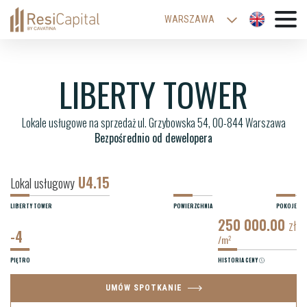
WARSZAWA
KATOWICE
WROCŁAW
LIBERTY TOWER
ŁÓDŹ
Lokale usługowe na sprzedaż ul. Grzybowska 54, 00-844 Warszawa
KRAKÓW
Bezpośrednio od dewelopera
BIELSKO-BIAŁA
U4.15
Lokal usługowy
LIBERTY TOWER
POWIERZCHNIA
POKOJE
250 000.00
zł
-4
/m
2
PIĘTRO
HISTORIA CENY
UMÓW SPOTKANIE