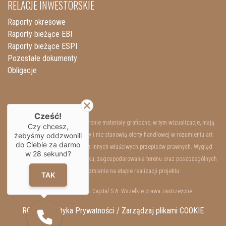
RELACJE INWESTORSKIE
Raporty okresowe
Raporty bieżące EBI
Raporty bieżące ESPI
Pozostałe dokumenty
Obligacje
Cześć!
Przedstawione na niniejszej stronie materiały graficzne, w tym wizualizacje, mają
Czy chcesz,
żebyśmy oddzwonili
charakter wyłącznie poglądowy i nie stanowią oferty handlowej w rozumieniu art.
do Ciebie za darmo
66 §1 Kodeksu Cywilnego oraz innych właściwych przepisów prawnych. Wygląd
w
28
sekund?
wewnętrzny i zewnętrzny budynku, zagospodarowania terenu oraz poszczególnych
lokali mogą ulec zmianie na etapie realizacji projektu.
TAK
Copyrights © 2025 Resi Capital S.A. Wszelkie prawa zastrzeżone.
RODO / Polityka Prywatności /
Zarządzaj plikami COOKIE