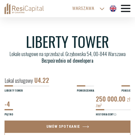
WARSZAWA
KATOWICE
WROCŁAW
LIBERTY TOWER
ŁÓDŹ
Lokale usługowe na sprzedaż ul. Grzybowska 54, 00-844 Warszawa
KRAKÓW
Bezpośrednio od dewelopera
BIELSKO-BIAŁA
U4.22
Lokal usługowy
LIBERTY TOWER
POWIERZCHNIA
POKOJE
250 000.00
zł
-4
/m
2
PIĘTRO
HISTORIA CENY
UMÓW SPOTKANIE