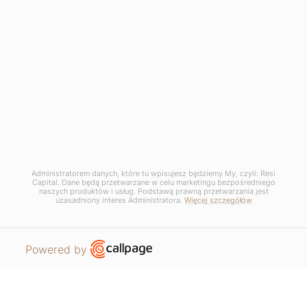
charakter wyłącznie poglądowy i nie stanowią oferty handlowej w rozumieniu art.
66 §1 Kodeksu Cywilnego oraz innych właściwych przepisów prawnych. Wygląd
wewnętrzny i zewnętrzny budynku, zagospodarowania terenu oraz poszczególnych
lokali mogą ulec zmianie na etapie realizacji projektu.
Copyrights © 2025 Resi Capital S.A. Wszelkie prawa zastrzeżone.
RODO / Polityka Prywatności /
Zarządzaj plikami COOKIE
Administratorem danych, które tu wpisujesz będziemy My, czyli: Resi
Capital. Dane będą przetwarzane w celu marketingu bezpośredniego
naszych produktów i usług. Podstawą prawną przetwarzania jest
uzasadniony interes Administratora.
Więcej szczegółów
Open link in new window
Powered by
MIESZKANIA
PROSZĘ O KONTAKT