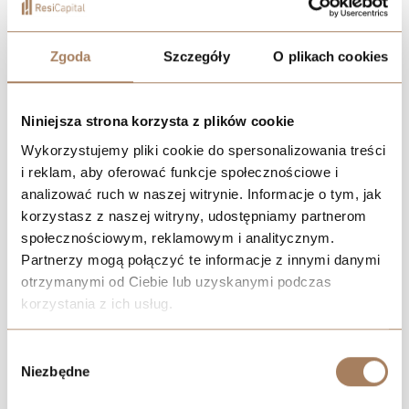
Zgoda
Szczegóły
O plikach cookies
CENTRALA
Niniejsza strona korzysta z plików cookie
Resi Capital S.A.
Wielicka 20
Wykorzystujemy pliki cookie do spersonalizowania treści
30-552 Kraków
i reklam, aby oferować funkcje społecznościowe i
analizować ruch w naszej witrynie. Informacje o tym, jak
+48 739 105 158
korzystasz z naszej witryny, udostępniamy partnerom
społecznościowym, reklamowym i analitycznym.
REGON: 385960233
Partnerzy mogą połączyć te informacje z innymi danymi
NIP: 6793198944
otrzymanymi od Ciebie lub uzyskanymi podczas
KRS: 0000838642
korzystania z ich usług.
SPRZEDAŻ
We work with
21 third parties
who may receive and
Wybór
process your information.
Niezbędne
zgody
WROCŁAW
+48 739 107 183