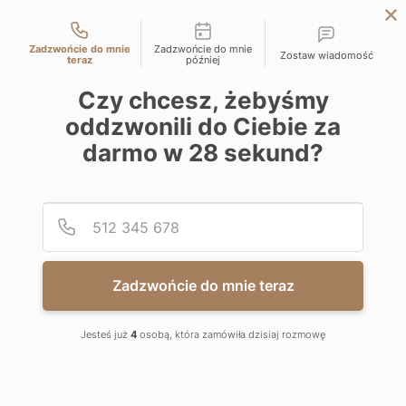
Możliwości kontaktu
WARSZAWA
Zadzwońcie do mnie
Zadzwońcie do mnie
Zostaw wiadomość
KATOWICE
teraz
później
WROCŁAW
Czy chcesz, żebyśmy
KOMUNIKATY RESI CAPITAL
oddzwonili do Ciebie za
DLA AKCJONARIUSZY
ŁÓDŹ
darmo w
28
sekund?
KRAKÓW
BIELSKO-BIAŁA
Podaj
Numer
Kraków, dnia 31 stycznia 2023 roku
Zadzwońcie do mnie teraz
OGŁOSZENIE PLANU POŁĄCZENIA
Zarząd spółki RESI CAPITAL spółka akcyjna z siedzibą w
Jesteś już
4
osobą, która zamówiła dzisiaj rozmowę
Krakowie, adres: ul. Wielicka 28B, 30-552 Kraków, wpisanej do
rejestru przedsiębiorców Krajowego Rejestru Sądowego
prowadzonego przez Sąd Rejonowy dla Krakowa–Śródmieścia w