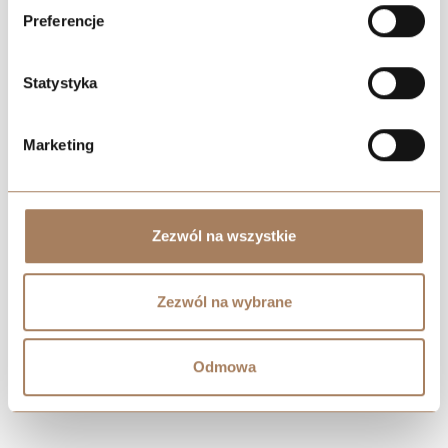
Preferencje
ŁÓDŹ
+48 739 107 335
Statystyka
KATOWICE
+48 739 105 508
Marketing
KRAKÓW
+48 530 573 612
WARSZAWA
Zezwól na wszystkie
+48 739 105 158
BIELSKO-BIAŁA
Zezwól na wybrane
+48 739 105 638
Odmowa
INWESTYCJE