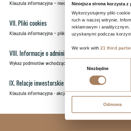
Klauzula informacyjna – media społecznościowe (YouTube)
Niniejsza strona korzysta z
Wykorzystujemy pliki cookie 
ruch w naszej witrynie. Inf
VII. Pliki cookies
reklamowym i analitycznym. 
Klauzula informacyjna – pliki cookies
uzyskanymi podczas korzysta
We work with
21 third parti
VIII. Informacje o administratorach i podmiotach
Wybór
Wykaz podmiotów wchodzących w skład Grupy Kapitałowej RES
Niezbędne
zgody
IX. Relacje inwestorskie
Klauzula informacyjna - akcjonariusze i pełnomocnicy akcjona
Odmowa