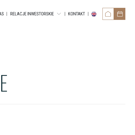
AS
RELACJE INWESTORSKIE
KONTAKT
RAPORTY OKRESOWE
RAPORTY BIEŻĄCE EBI
RAPORTY BIEŻĄCE ESPI
POZOSTAŁE DOKUMENTY
E
OBLIGACJE