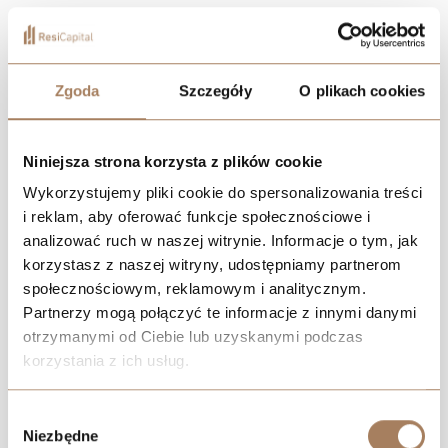
gdzie przeszłość spotyka się z przyszłością,
powstał wyjątkowy kompleks Quorum, będacy
symbolem nowoczesności, luksusu i wygody -
idealnie wkomponowany w tętniące życiem
Zgoda
Szczegóły
O plikach cookies
centrum miasta.
Niniejsza strona korzysta z plików cookie
Wykorzystujemy pliki cookie do spersonalizowania treści
POBIERZ KATALOG
i reklam, aby oferować funkcje społecznościowe i
analizować ruch w naszej witrynie. Informacje o tym, jak
ZNAJDŹ MIESZKANIE
korzystasz z naszej witryny, udostępniamy partnerom
społecznościowym, reklamowym i analitycznym.
UMÓW SPOTKANIE I WEJDŹ NA BUDOWĘ
Partnerzy mogą połączyć te informacje z innymi danymi
otrzymanymi od Ciebie lub uzyskanymi podczas
korzystania z ich usług.
We work with
21 third parties
who may receive and
Wybór
process your information.
Niezbędne
zgody