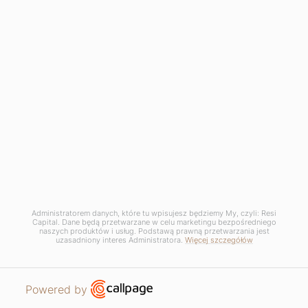
Administratorem danych, które tu wpisujesz będziemy My, czyli: Resi
Capital. Dane będą przetwarzane w celu marketingu bezpośredniego
naszych produktów i usług. Podstawą prawną przetwarzania jest
uzasadniony interes Administratora.
Więcej szczegółów
Open link in new window
Powered by
MIESZKANIA
PROSZĘ O KONTAKT