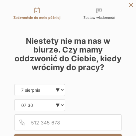
Możliwości kontaktu
WROCŁAW
Zadzwońcie do mnie później
Zostaw wiadomość
WARSZAWA
ŁÓDŹ
Niestety nie ma nas w
KATOWICE
biurze. Czy mamy
KRAKÓW
oddzwonić do Ciebie, kiedy
BIELSKO-BIAŁA
wrócimy do pracy?
Date and time slection for sch
Wybierz datę
Wybierz godzinę
Podaj
Numer