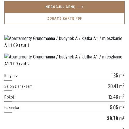
NEGOCJUJ CENĘ
ZOBACZ KARTĘ PDF
2
1.85
m
Korytarz:
2
20.41
m
Salon z aneksem:
2
12.48
m
Pokój:
2
5.05
m
Łazienka:
2
39.79
m