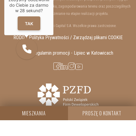
do Ciebie za darmo
wewnętrzny i zewnętrzny budynku, zagospodarowania terenu oraz poszczególnych
w
28
sekund?
lokali mogą ulec zmianie na etapie realizacji projektu.
TAK
Copyrights © 2025 Resi Capital S.A. Wszelkie prawa zastrzeżone.
RODO / Polityka Prywatności /
Zarządzaj plikami COOKIE
Regulamin promocji - Lipiec w Katowicach
MIESZKANIA
PROSZĘ O KONTAKT