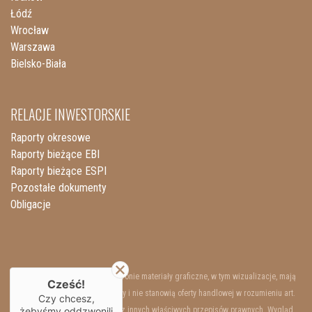
Łódź
Wrocław
Warszawa
Bielsko-Biała
RELACJE INWESTORSKIE
Raporty okresowe
Raporty bieżące EBI
Raporty bieżące ESPI
Pozostałe dokumenty
Obligacje
Przedstawione na niniejszej stronie materiały graficzne, w tym wizualizacje, mają
Cześć!
charakter wyłącznie poglądowy i nie stanowią oferty handlowej w rozumieniu art.
Czy chcesz,
66 §1 Kodeksu Cywilnego oraz innych właściwych przepisów prawnych. Wygląd
żebyśmy oddzwonili