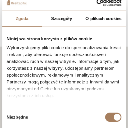
Zgoda
Szczegóły
O plikach cookies
Lokalizacja
Niniejsza strona korzysta z plików cookie
Wykorzystujemy pliki cookie do spersonalizowania treści
i reklam, aby oferować funkcje społecznościowe i
analizować ruch w naszej witrynie. Informacje o tym, jak
korzystasz z naszej witryny, udostępniamy partnerom
społecznościowym, reklamowym i analitycznym.
Partnerzy mogą połączyć te informacje z innymi danymi
otrzymanymi od Ciebie lub uzyskanymi podczas
korzystania z ich usług.
We work with
21 third parties
who may receive and
Wybór
process your information.
Niezbędne
zgody