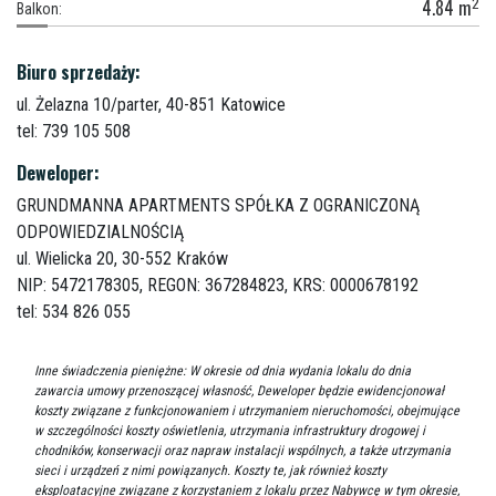
2
4.84
m
Balkon:
Biuro sprzedaży:
ul. Żelazna 10/parter,
40-851 Katowice
tel: 739 105 508
Deweloper:
GRUNDMANNA APARTMENTS SPÓŁKA Z OGRANICZONĄ
ODPOWIEDZIALNOŚCIĄ
ul. Wielicka 20,
30-552 Kraków
NIP: 5472178305, REGON: 367284823, KRS: 0000678192
tel: 534 826 055
Inne świadczenia pieniężne: W okresie od dnia wydania lokalu do dnia
zawarcia umowy przenoszącej własność, Deweloper będzie ewidencjonował
koszty związane z funkcjonowaniem i utrzymaniem nieruchomości, obejmujące
w szczególności koszty oświetlenia, utrzymania infrastruktury drogowej i
chodników, konserwacji oraz napraw instalacji wspólnych, a także utrzymania
sieci i urządzeń z nimi powiązanych. Koszty te, jak również koszty
eksploatacyjne związane z korzystaniem z lokalu przez Nabywcę w tym okresie,