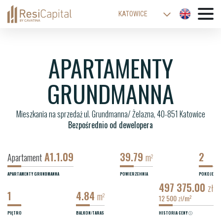
KATOWICE
WARSZAWA
ŁÓDŹ
APARTAMENTY
WROCŁAW
GRUNDMANNA
KRAKÓW
BIELSKO-BIAŁA
Mieszkania na sprzedaż ul. Grundmanna/ Żelazna, 40-851 Katowice
Bezpośrednio od dewelopera
A1.1.09
39.79
2
Apartament
m
2
APARTAMENTY GRUNDMANNA
POWIERZCHNIA
POKOJE
497 375.00
zł
1
4.84
m
2
12 500
/m
2
zł
PIĘTRO
BALKON/TARAS
HISTORIA CENY