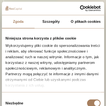
205 widnych i wygodnych mieszkań powstanie przy ul.
Katowickiej 61, niedaleko katowickiego "Spodka". Dzięki
doskonałej komunikacji oraz licznym punktom handlowo -
Zgoda
Szczegóły
O plikach cookies
usługowym znajdującym się w okolicy nic Cię nie ominie.
Niniejsza strona korzysta z plików cookie
POBIERZ KATALOG
Wykorzystujemy pliki cookie do spersonalizowania treści
i reklam, aby oferować funkcje społecznościowe i
ZNAJDŹ MIESZKANIE
analizować ruch w naszej witrynie. Informacje o tym, jak
korzystasz z naszej witryny, udostępniamy partnerom
UMÓW SIĘ NA WIZYTĘ NA TERENIE INWESTYCJI
społecznościowym, reklamowym i analitycznym.
Partnerzy mogą połączyć te informacje z innymi danymi
otrzymanymi od Ciebie lub uzyskanymi podczas
korzystania z ich usług.
We work with
21 third parties
who may receive and
Wybór
process your information.
Niezbędne
zgody