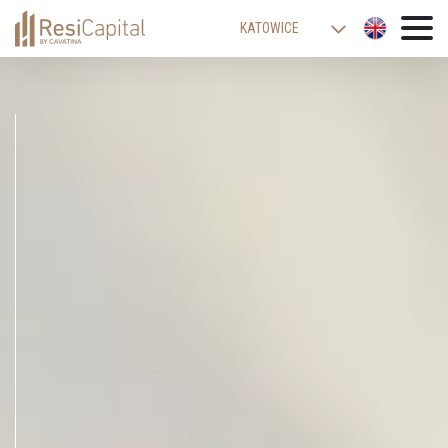
KATOWICE
WARSZAWA
ŁÓDŹ
WROCŁAW
KRAKÓW
BIELSKO-BIAŁA