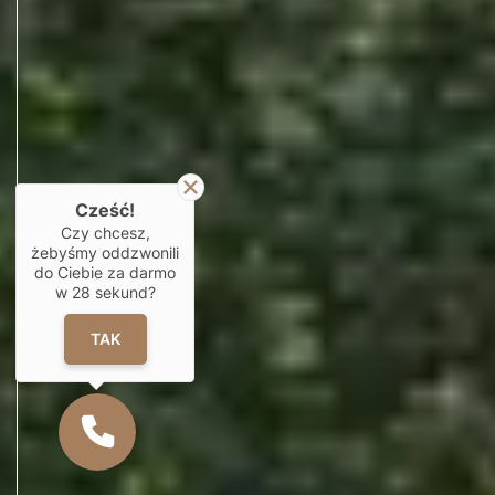
Cześć!
Czy chcesz,
żebyśmy oddzwonili
do Ciebie za darmo
w
28
sekund?
TAK