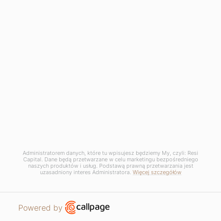
Administratorem danych, które tu wpisujesz będziemy My, czyli: Resi
Capital. Dane będą przetwarzane w celu marketingu bezpośredniego
naszych produktów i usług. Podstawą prawną przetwarzania jest
uzasadniony interes Administratora.
Więcej szczegółów
Open link in new window
Powered by
MIESZKANIA
PROSZĘ O KONTAKT