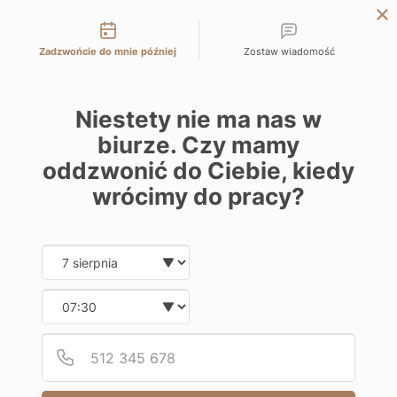
Możliwości kontaktu
KATOWICE
Zadzwońcie do mnie później
Zostaw wiadomość
WARSZAWA
ŁÓDŹ
Niestety nie ma nas w
WROCŁAW
biurze. Czy mamy
KRAKÓW
oddzwonić do Ciebie, kiedy
BIELSKO-BIAŁA
wrócimy do pracy?
Date and time slection for sch
Wybierz datę
Wybierz godzinę
Podaj
Numer