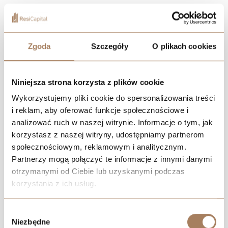
Nowoczesne apartamenty w sercu Katowic – stworzone z
myślą o tych, którzy szukają wyjątkowego miejsca do życia.
Wysokiej klasy architektura, przestronne wnętrza i
Zgoda
Szczegóły
O plikach cookies
doskonała lokalizacja sprawiają, że to idealna przestrzeń dla
tych, którzy cenią wygodę, styl i bliskość miejskiego życia.
Niniejsza strona korzysta z plików cookie
Wykorzystujemy pliki cookie do spersonalizowania treści
i reklam, aby oferować funkcje społecznościowe i
POBIERZ KATALOG
analizować ruch w naszej witrynie. Informacje o tym, jak
korzystasz z naszej witryny, udostępniamy partnerom
ZNAJDŹ MIESZKANIE
społecznościowym, reklamowym i analitycznym.
Partnerzy mogą połączyć te informacje z innymi danymi
UMÓW SIĘ NA WIZYTĘ NA TERENIE INWESTYCJI
otrzymanymi od Ciebie lub uzyskanymi podczas
korzystania z ich usług.
We work with
21 third parties
who may receive and
Wybór
process your information.
Niezbędne
zgody