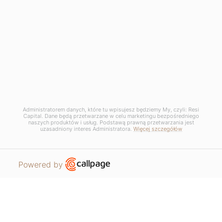
lokali mogą ulec zmianie na etapie realizacji projektu.
Copyrights © 2025 Resi Capital S.A. Wszelkie prawa zastrzeżone.
RODO / Polityka Prywatności /
Zarządzaj plikami COOKIE
Regulamin promocji - Projekt wnętrza gratis - Katowicka
Administratorem danych, które tu wpisujesz będziemy My, czyli: Resi
Capital. Dane będą przetwarzane w celu marketingu bezpośredniego
naszych produktów i usług. Podstawą prawną przetwarzania jest
uzasadniony interes Administratora.
Więcej szczegółów
Open link in new window
Powered by
MIESZKANIA
PROSZĘ O KONTAKT