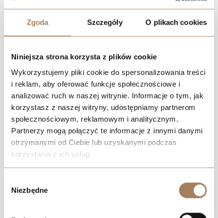
Zgoda
Szczegóły
O plikach cookies
Lokalizacja
Niniejsza strona korzysta z plików cookie
Wykorzystujemy pliki cookie do spersonalizowania treści
i reklam, aby oferować funkcje społecznościowe i
analizować ruch w naszej witrynie. Informacje o tym, jak
korzystasz z naszej witryny, udostępniamy partnerom
społecznościowym, reklamowym i analitycznym.
Partnerzy mogą połączyć te informacje z innymi danymi
otrzymanymi od Ciebie lub uzyskanymi podczas
korzystania z ich usług.
We work with
21 third parties
who may receive and
Wybór
process your information.
Niezbędne
zgody