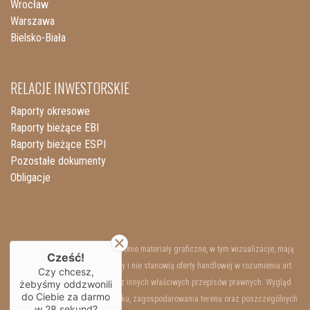
Wrocław
Warszawa
Bielsko-Biała
RELACJE INWESTORSKIE
Raporty okresowe
Raporty bieżące EBI
Raporty bieżące ESPI
Pozostałe dokumenty
Obligacje
Przedstawione na niniejszej stronie materiały graficzne, w tym wizualizacje, mają
Cześć!
charakter wyłącznie poglądowy i nie stanowią oferty handlowej w rozumieniu art.
Czy chcesz,
66 §1 Kodeksu Cywilnego oraz innych właściwych przepisów prawnych. Wygląd
żebyśmy oddzwonili
do Ciebie za darmo
wewnętrzny i zewnętrzny budynku, zagospodarowania terenu oraz poszczególnych
w
28
sekund?