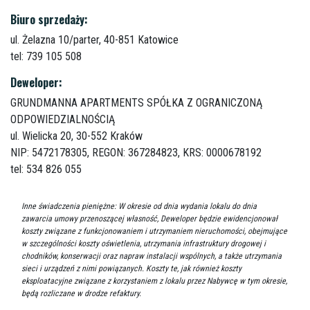
Biuro sprzedaży:
ul. Żelazna 10/parter,
40-851 Katowice
tel: 739 105 508
Deweloper:
GRUNDMANNA APARTMENTS SPÓŁKA Z OGRANICZONĄ
ODPOWIEDZIALNOŚCIĄ
ul. Wielicka 20,
30-552 Kraków
NIP: 5472178305, REGON: 367284823, KRS: 0000678192
tel: 534 826 055
Inne świadczenia pieniężne: W okresie od dnia wydania lokalu do dnia
zawarcia umowy przenoszącej własność, Deweloper będzie ewidencjonował
koszty związane z funkcjonowaniem i utrzymaniem nieruchomości, obejmujące
w szczególności koszty oświetlenia, utrzymania infrastruktury drogowej i
chodników, konserwacji oraz napraw instalacji wspólnych, a także utrzymania
sieci i urządzeń z nimi powiązanych. Koszty te, jak również koszty
eksploatacyjne związane z korzystaniem z lokalu przez Nabywcę w tym okresie,
będą rozliczane w drodze refaktury.