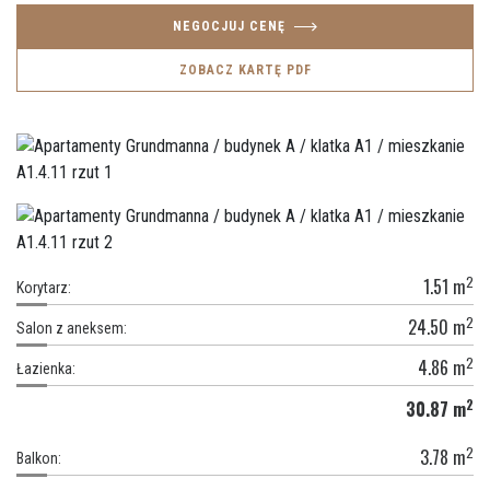
NEGOCJUJ CENĘ
ZOBACZ KARTĘ PDF
2
1.51
m
Korytarz:
2
24.50
m
Salon z aneksem:
2
4.86
m
Łazienka:
2
30.87
m
2
3.78
m
Balkon: