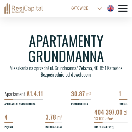
KATOWICE
WARSZAWA
ŁÓDŹ
APARTAMENTY
WROCŁAW
GRUNDMANNA
KRAKÓW
BIELSKO-BIAŁA
Mieszkania na sprzedaż ul. Grundmanna/ Żelazna, 40-851 Katowice
Bezpośrednio od dewelopera
A1.4.11
30.87
1
Apartament
m
2
APARTAMENTY GRUNDMANNA
POWIERZCHNIA
POKOJE
404 397.00
zł
4
3.78
m
2
13 100
/m
2
zł
PIĘTRO
BALKON/TARAS
HISTORIA CENY