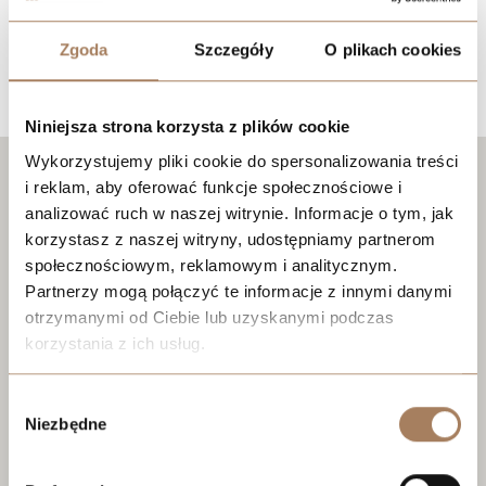
Zgoda
Szczegóły
O plikach cookies
Lokalizacja
Niniejsza strona korzysta z plików cookie
Wykorzystujemy pliki cookie do spersonalizowania treści
i reklam, aby oferować funkcje społecznościowe i
analizować ruch w naszej witrynie. Informacje o tym, jak
korzystasz z naszej witryny, udostępniamy partnerom
społecznościowym, reklamowym i analitycznym.
Partnerzy mogą połączyć te informacje z innymi danymi
otrzymanymi od Ciebie lub uzyskanymi podczas
korzystania z ich usług.
We work with
21 third parties
who may receive and
Wybór
process your information.
Niezbędne
zgody