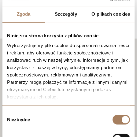
Zgoda
Szczegóły
O plikach cookies
Lokalizacja
Niniejsza strona korzysta z plików cookie
Wykorzystujemy pliki cookie do spersonalizowania treści
i reklam, aby oferować funkcje społecznościowe i
analizować ruch w naszej witrynie. Informacje o tym, jak
korzystasz z naszej witryny, udostępniamy partnerom
społecznościowym, reklamowym i analitycznym.
Partnerzy mogą połączyć te informacje z innymi danymi
otrzymanymi od Ciebie lub uzyskanymi podczas
korzystania z ich usług.
We work with
21 third parties
who may receive and
Wybór
process your information.
Niezbędne
zgody