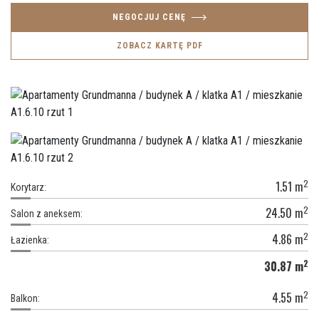
NEGOCJUJ CENĘ
ZOBACZ KARTĘ PDF
2
1.51
m
Korytarz:
2
24.50
m
Salon z aneksem:
2
4.86
m
Łazienka:
2
30.87
m
2
4.55
m
Balkon: