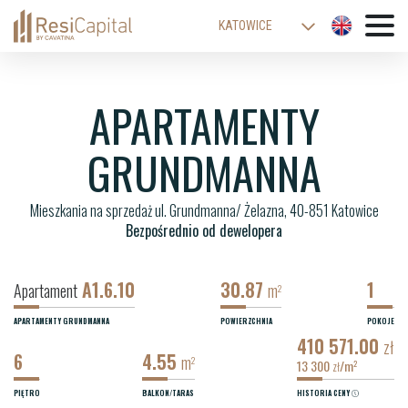
KATOWICE
WARSZAWA
ŁÓDŹ
APARTAMENTY
WROCŁAW
GRUNDMANNA
KRAKÓW
BIELSKO-BIAŁA
Mieszkania na sprzedaż ul. Grundmanna/ Żelazna, 40-851 Katowice
Bezpośrednio od dewelopera
A1.6.10
30.87
1
Apartament
m
2
APARTAMENTY GRUNDMANNA
POWIERZCHNIA
POKOJE
410 571.00
zł
6
4.55
m
2
13 300
/m
2
zł
PIĘTRO
BALKON/TARAS
HISTORIA CENY