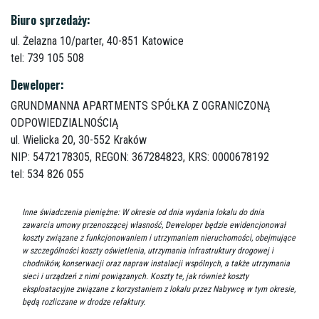
Biuro sprzedaży:
ul. Żelazna 10/parter,
40-851 Katowice
tel: 739 105 508
Deweloper:
GRUNDMANNA APARTMENTS SPÓŁKA Z OGRANICZONĄ
ODPOWIEDZIALNOŚCIĄ
ul. Wielicka 20,
30-552 Kraków
NIP: 5472178305, REGON: 367284823, KRS: 0000678192
tel: 534 826 055
Inne świadczenia pieniężne: W okresie od dnia wydania lokalu do dnia
zawarcia umowy przenoszącej własność, Deweloper będzie ewidencjonował
koszty związane z funkcjonowaniem i utrzymaniem nieruchomości, obejmujące
w szczególności koszty oświetlenia, utrzymania infrastruktury drogowej i
chodników, konserwacji oraz napraw instalacji wspólnych, a także utrzymania
sieci i urządzeń z nimi powiązanych. Koszty te, jak również koszty
eksploatacyjne związane z korzystaniem z lokalu przez Nabywcę w tym okresie,
będą rozliczane w drodze refaktury.