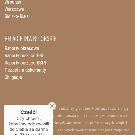
Wrocław
Warszawa
Bielsko-Biała
RELACJE INWESTORSKIE
Raporty okresowe
Raporty bieżące EBI
Raporty bieżące ESPI
Pozostałe dokumenty
Obligacje
Przedstawione na niniejszej stronie materiały graficzne, w tym wizualizacje, mają
Cześć!
charakter wyłącznie poglądowy i nie stanowią oferty handlowej w rozumieniu art.
Czy chcesz,
66 §1 Kodeksu Cywilnego oraz innych właściwych przepisów prawnych. Wygląd
żebyśmy oddzwonili
do Ciebie za darmo
wewnętrzny i zewnętrzny budynku, zagospodarowania terenu oraz poszczególnych
w
28
sekund?