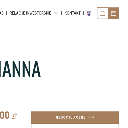
AS
RELACJE INWESTORSKIE
KONTAKT
RAPORTY OKRESOWE
RAPORTY BIEŻĄCE EBI
RAPORTY BIEŻĄCE ESPI
MANNA
POZOSTAŁE DOKUMENTY
ANNA
OBLIGACJE
.00
zł
NEGOCJUJ CENĘ