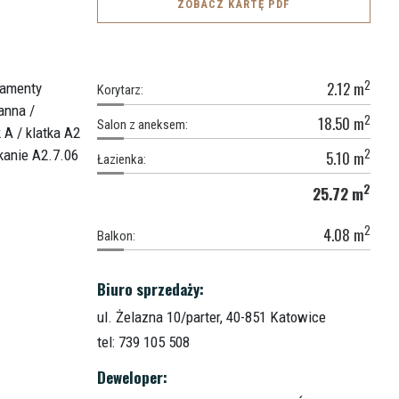
ZOBACZ KARTĘ PDF
2
2.12
m
Korytarz:
2
18.50
m
Salon z aneksem:
2
5.10
m
Łazienka:
2
25.72
m
2
4.08
m
Balkon:
Biuro sprzedaży:
ul. Żelazna 10/parter,
40-851 Katowice
tel: 739 105 508
Deweloper: