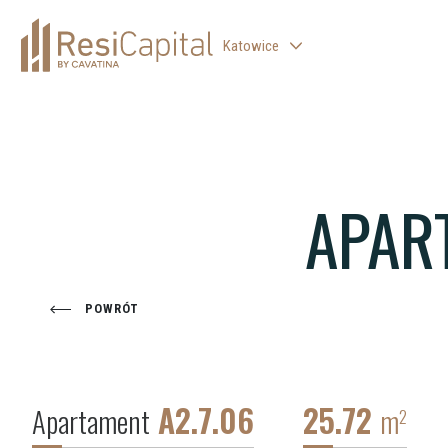
Katowice
WARSZAWA
ŁÓDŹ
WROCŁAW
APAR
KRAKÓW
BIELSKO-BIAŁA
POWRÓT
A2.7.06
25.72
Apartament
m
2