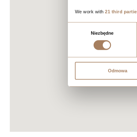
We work with
21 third parti
Wybór
Niezbędne
zgody
Odmowa