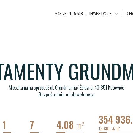
+48 739 105 508
INWESTYCJE
O N
JANKEGO
KATOWICKA RESIDENCE
GLOBAL APARTMENTS
TAMENTY GRUND
BELG APARTMENTS
APARTAMENTY GRUNDM
Mieszkania na sprzedaż ul. Grundmanna/ Żelazna, 40-851 Katowice
Bezpośrednio od dewelopera
354 936
1
7
4.08
m
2
13 800
/m
2
zł