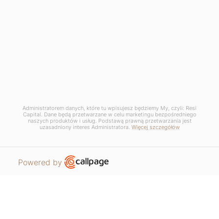
lokali mogą ulec zmianie na etapie realizacji projektu.
Copyrights © 2025 Resi Capital S.A. Wszelkie prawa zastrzeżone.
RODO / Polityka Prywatności /
Zarządzaj plikami COOKIE
Regulamin promocji - Lipiec w Katowicach
Administratorem danych, które tu wpisujesz będziemy My, czyli: Resi
Capital. Dane będą przetwarzane w celu marketingu bezpośredniego
naszych produktów i usług. Podstawą prawną przetwarzania jest
uzasadniony interes Administratora.
Więcej szczegółów
Open link in new window
Powered by
MIESZKANIA
PROSZĘ O KONTAKT