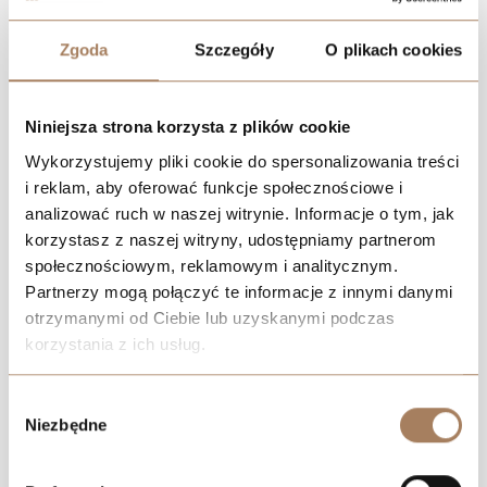
Zgoda
Szczegóły
O plikach cookies
Lokalizacja
Niniejsza strona korzysta z plików cookie
Wykorzystujemy pliki cookie do spersonalizowania treści
i reklam, aby oferować funkcje społecznościowe i
analizować ruch w naszej witrynie. Informacje o tym, jak
korzystasz z naszej witryny, udostępniamy partnerom
społecznościowym, reklamowym i analitycznym.
Partnerzy mogą połączyć te informacje z innymi danymi
otrzymanymi od Ciebie lub uzyskanymi podczas
korzystania z ich usług.
We work with
21 third parties
who may receive and
Wybór
process your information.
Niezbędne
zgody