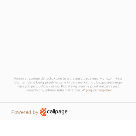
wewnętrzny i zewnętrzny budynku, zagospodarowania terenu oraz poszczególnych
lokali mogą ulec zmianie na etapie realizacji projektu.
Copyrights © 2025 Resi Capital S.A. Wszelkie prawa zastrzeżone.
RODO / Polityka Prywatności /
Zarządzaj plikami COOKIE
Regulamin promocji - Projekt wnętrza gratis - Katowicka
Administratorem danych, które tu wpisujesz będziemy My, czyli: Resi
Capital. Dane będą przetwarzane w celu marketingu bezpośredniego
naszych produktów i usług. Podstawą prawną przetwarzania jest
uzasadniony interes Administratora.
Więcej szczegółów
Open link in new window
Powered by
MIESZKANIA
PROSZĘ O KONTAKT