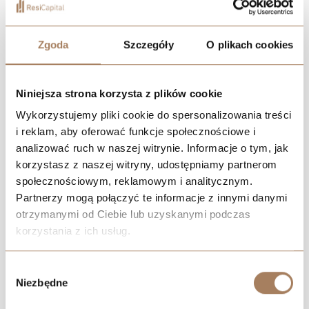
Zgoda
Szczegóły
O plikach cookies
Lokalizacja
Niniejsza strona korzysta z plików cookie
Wykorzystujemy pliki cookie do spersonalizowania treści
i reklam, aby oferować funkcje społecznościowe i
analizować ruch w naszej witrynie. Informacje o tym, jak
korzystasz z naszej witryny, udostępniamy partnerom
społecznościowym, reklamowym i analitycznym.
Partnerzy mogą połączyć te informacje z innymi danymi
otrzymanymi od Ciebie lub uzyskanymi podczas
korzystania z ich usług.
We work with
21 third parties
who may receive and
Wybór
process your information.
Niezbędne
zgody